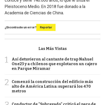
conoce y tiene 146.000 años, lo que le sitúa el
Pleistoceno Medio. En 2018 fue donado a la
Academia de Ciencias de China.
¿Encontraste un error?
Reportar
Las Más Vistas
1
Así detuvieron al cantante de trap Nahuel
One23 y a chilenos que explotaron un cajero
en Parque Miramar
2
Comenzó la construcción del edificio más
alto de América Latina: superará los 470
metros
3
Conductor de "Subrayado" criticó el paro de