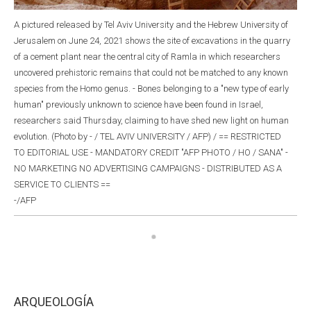
A pictured released by Tel Aviv University and the Hebrew University of
Jerusalem on June 24, 2021 shows the site of excavations in the quarry
of a cement plant near the central city of Ramla in which researchers
uncovered prehistoric remains that could not be matched to any known
species from the Homo genus. - Bones belonging to a "new type of early
human" previously unknown to science have been found in Israel,
researchers said Thursday, claiming to have shed new light on human
evolution. (Photo by - / TEL AVIV UNIVERSITY / AFP) / == RESTRICTED
TO EDITORIAL USE - MANDATORY CREDIT "AFP PHOTO / HO / SANA" -
NO MARKETING NO ADVERTISING CAMPAIGNS - DISTRIBUTED AS A
SERVICE TO CLIENTS ==
-/AFP
ARQUEOLOGÍA