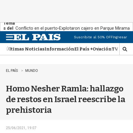
Tema
s del
Conflicto en el puerto
Explotaron cajero en Parque Miramar
día:
Suscribite al 50% OFF
Ingresar
M
e
Últimas Noticias
Información
El País +
Ovación
TV Show
n
M
u
o
s
t
EL PAÍS
MUNDO
r
a
Homo Nesher Ramla: hallazgo
r
b
de restos en Israel reescribe la
�
s
prehistoria
q
u
e
d
25/06/2021, 19:07