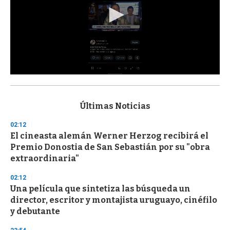
0
s
e
c
Últimas Noticias
o
n
02:12
d
El cineasta alemán Werner Herzog recibirá el
s
o
Premio Donostia de San Sebastián por su "obra
f
extraordinaria"
3
3
s
02:12
e
Una película que sintetiza las búsqueda un
c
director, escritor y montajista uruguayo, cinéfilo
o
n
y debutante
d
s