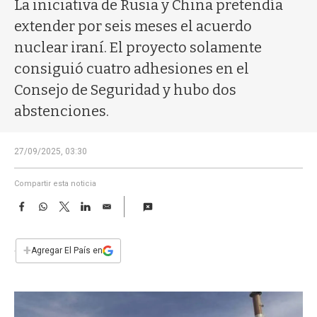
a
La iniciativa de Rusia y China pretendía
extender por seis meses el acuerdo
nuclear iraní. El proyecto solamente
consiguió cuatro adhesiones en el
Consejo de Seguridad y hubo dos
abstenciones.
27/09/2025, 03:30
Compartir esta noticia
F
W
T
L
E
a
h
w
i
m
c
a
i
n
a
e
t
t
k
i
+
Agregar El País en
b
s
t
e
l
o
A
e
d
o
p
r
I
k
p
n