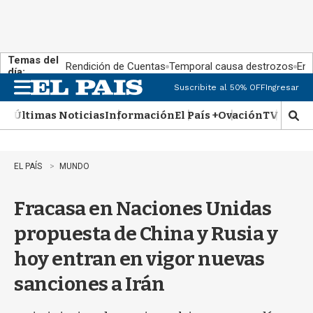
Temas del
Rendición de Cuentas
Temporal causa destrozos
En 
día:
Suscribite al 50% OFF
Ingresar
M
e
Últimas Noticias
Información
El País +
Ovación
TV Show
n
M
u
o
s
t
EL PAÍS
MUNDO
r
a
Fracasa en Naciones Unidas
r
b
propuesta de China y Rusia y
�
s
hoy entran en vigor nuevas
q
u
sanciones a Irán
e
d