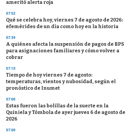
n
ameritó alerta roja
d
s
07:52
Qué se celebra hoy, viernes 7 de agosto de 2026:
efemérides de un día como hoy en la historia
07:39
A quiénes afecta la suspensión de pagos de BPS
para asignaciones familiares y cómo volver a
cobrar
07:10
Tiempo de hoy viernes 7 de agosto:
temperaturas, vientos y nubosidad, según el
pronóstico de Inumet
07:00
Estas fueron las bolillas de la suerte en la
Quiniela y Tómbola de ayer jueves 6 de agosto de
2026
07:00