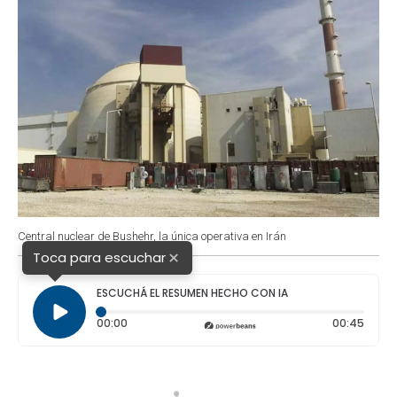
Central nuclear de Bushehr, la única operativa en Irán
×
Toca para escuchar
ESCUCHÁ EL RESUMEN HECHO CON IA
Tiempo transcurrido: 0 segundos
Durac
00:00
00:45