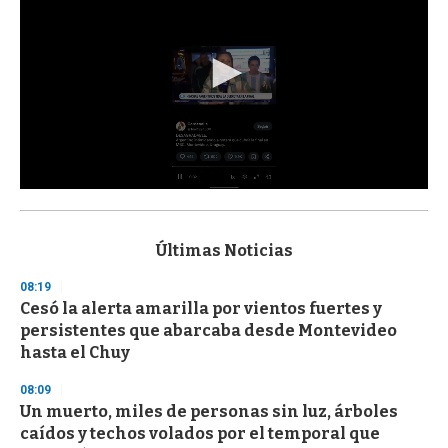
0
s
e
c
Últimas Noticias
o
n
08:19
d
Cesó la alerta amarilla por vientos fuertes y
s
o
persistentes que abarcaba desde Montevideo
f
hasta el Chuy
3
3
s
08:09
e
Un muerto, miles de personas sin luz, árboles
c
caídos y techos volados por el temporal que
o