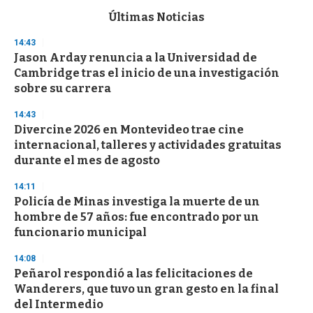
e
c
Últimas Noticias
o
n
14:43
d
Jason Arday renuncia a la Universidad de
s
o
Cambridge tras el inicio de una investigación
f
sobre su carrera
3
3
s
14:43
e
Divercine 2026 en Montevideo trae cine
c
internacional, talleres y actividades gratuitas
o
n
durante el mes de agosto
d
s
14:11
Policía de Minas investiga la muerte de un
hombre de 57 años: fue encontrado por un
funcionario municipal
14:08
Peñarol respondió a las felicitaciones de
Wanderers, que tuvo un gran gesto en la final
del Intermedio