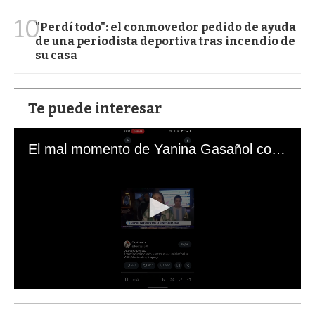
10
"Perdí todo": el conmovedor pedido de ayuda
de una periodista deportiva tras incendio de
su casa
Te puede interesar
El mal momento de Yanina Gasañol con un hincha argentino en "Subrayado"
0
s