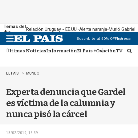
Temas del
Relación Uruguay - EE.UU.
Alerta naranja
Murió Gabriel 
día:
Suscribite al 50% OFF
Ingresar
M
e
Últimas Noticias
Información
El País +
Ovación
TV Show
n
M
u
o
s
t
EL PAÍS
MUNDO
r
a
Experta denuncia que Gardel
r
b
es víctima de la calumnia y
�
s
nunca pisó la cárcel
q
u
e
d
18/02/2019, 13:39