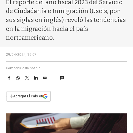
a
El reporte del año fiscal 2023 del Servicio
de Ciudadanía e Inmigración (Uscis, por
sus siglas en inglés) reveló las tendencias
en la migración hacia el país
norteamericano.
29/04/2024, 16:07
Compartir esta noticia
F
W
T
L
E
a
h
w
i
m
c
a
i
n
a
e
t
t
k
i
+
Agregar El País en
b
s
t
e
l
o
A
e
d
o
p
r
I
k
p
n