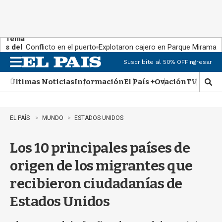
Tema
s del
Conflicto en el puerto
Explotaron cajero en Parque Miramar
día:
Suscribite al 50% OFF
Ingresar
M
e
Últimas Noticias
Información
El País +
Ovación
TV Show
n
M
u
o
s
t
EL PAÍS
MUNDO
ESTADOS UNIDOS
r
a
Los 10 principales países de
r
b
origen de los migrantes que
�
s
recibieron ciudadanías de
q
u
Estados Unidos
e
d