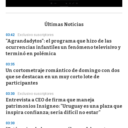
0
s
e
c
Últimas Noticias
o
n
03:42
Exclusivo suscriptores
d
"Agrandadytos": el programa que hizo de las
s
o
ocurrencias infantiles un fenómeno televisivo y
f
terminó en polémica
3
3
s
03:35
e
Un cortometraje romántico de domingo con dos
c
que se destacan en un muy corto lote de
o
n
participantes
d
s
03:30
Exclusivo suscriptores
Entrevista a CEO de firma que maneja
patrimonios Insigneo: "Uruguay es una plaza que
inspira confianza; sería difícil no estar"
03:30