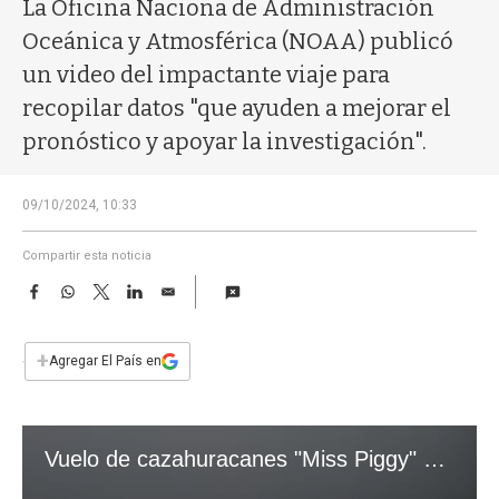
a
La Oficina Naciona de Administración
Oceánica y Atmosférica (NOAA) publicó
un video del impactante viaje para
recopilar datos "que ayuden a mejorar el
pronóstico y apoyar la investigación".
09/10/2024, 10:33
Compartir esta noticia
F
W
T
L
E
a
h
w
i
m
c
a
i
n
a
e
t
t
k
i
+
Agregar El País en
b
s
t
e
l
o
A
e
d
o
p
r
I
k
p
n