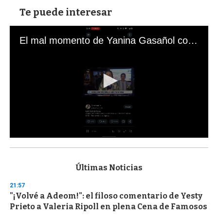
Te puede interesar
El mal momento de Yanina Gasañol con un hincha argentino en "Subrayado"
0
s
e
c
Últimas Noticias
o
n
21:57
d
"¡Volvé a Adeom!": el filoso comentario de Yesty
s
o
Prieto a Valeria Ripoll en plena Cena de Famosos
f