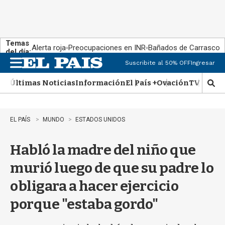
Temas
Alerta roja
Preocupaciones en INR
Bañados de Carrasco
del día:
Suscribite al 50% OFF
Ingresar
M
e
Últimas Noticias
Información
El País +
Ovación
TV Show
n
M
u
o
s
t
EL PAÍS
MUNDO
ESTADOS UNIDOS
r
a
Habló la madre del niño que
r
b
murió luego de que su padre lo
�
s
obligara a hacer ejercicio
q
u
porque "estaba gordo"
e
d