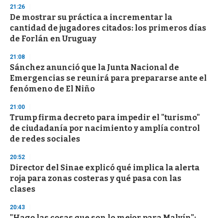
3
21:26
3
s
De mostrar su práctica a incrementar la
e
cantidad de jugadores citados: los primeros días
c
de Forlán en Uruguay
o
n
d
21:08
s
Sánchez anunció que la Junta Nacional de
Emergencias se reunirá para prepararse ante el
fenómeno de El Niño
21:00
Trump firma decreto para impedir el "turismo"
de ciudadanía por nacimiento y amplía control
de redes sociales
20:52
Director del Sinae explicó qué implica la alerta
roja para zonas costeras y qué pasa con las
clases
20:43
"Hago las cosas que son lo mejor para Malvín":