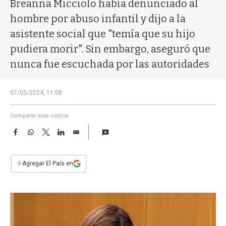
a
Breanna Micciolo había denunciado al
hombre por abuso infantil y dijo a la
asistente social que "temía que su hijo
pudiera morir". Sin embargo, aseguró que
nunca fue escuchada por las autoridades
07/05/2024, 11:08
Compartir esta noticia
F
W
T
L
E
a
h
w
i
m
c
a
i
n
a
e
t
t
k
i
+
Agregar El País en
b
s
t
e
l
o
A
e
d
o
p
r
I
k
p
n