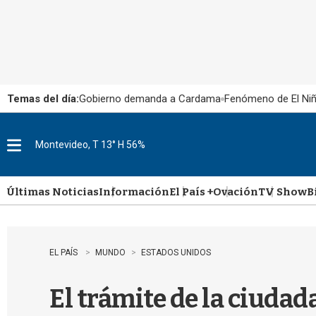
Temas del día:
Gobierno demanda a Cardama
Fenómeno de El Ni
Montevideo, T 13° H 56%
M
e
n
u
Últimas Noticias
Información
El País +
Ovación
TV Show
B
EL PAÍS
MUNDO
ESTADOS UNIDOS
El trámite de la ciuda