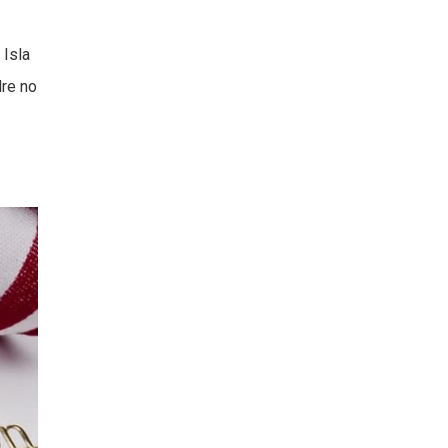
 Isla
dre no