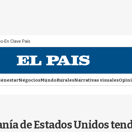
ño
En Clave País
ienestar
Negocios
Mundo
Rurales
Narrativas visuales
Opin
danía de Estados Unidos tend