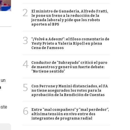
2
El ministro de Ganadería, Alfredo Fratti,
le pone un freno a la reducción de la
jornada laboral y pide que los robots
aporten al BPS
3
"¡Volvé a Adeom!": el filoso comentario de
Yesty Prieto a Valeria Ripoll en plena
Cena de Famosos
4
Conductor de "Subrayado" criticó el paro
de maestros y generó un fuerte debate:
"No tiene sentido"
 un
5
Con Perrone y Manini distanciados, el FA
a
no tiene asegurados los votos para la
aprobación de la Rendición de Cuentas
este
6
Entre "mal compañero" y "mal perdedor",
altísima tensión en vivo entre dos
integrantes de programa radial