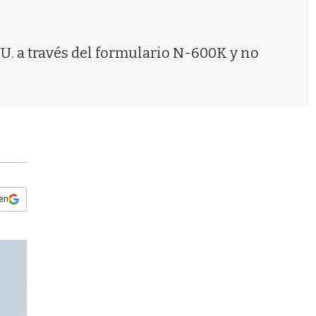
s
q
u
e
U. a través del formulario N-600K y no
d
a
 en