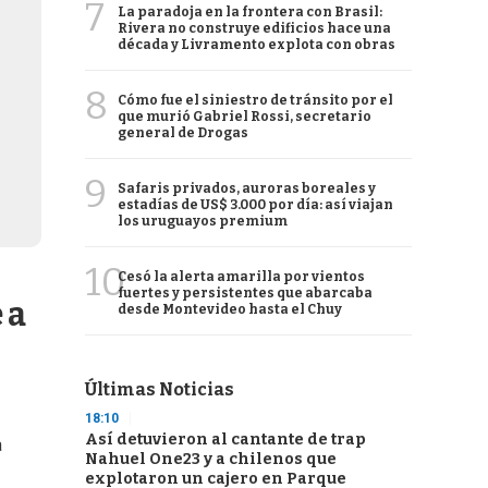
7
La paradoja en la frontera con Brasil:
Rivera no construye edificios hace una
década y Livramento explota con obras
8
Cómo fue el siniestro de tránsito por el
que murió Gabriel Rossi, secretario
general de Drogas
9
Safaris privados, auroras boreales y
estadías de US$ 3.000 por día: así viajan
los uruguayos premium
10
Cesó la alerta amarilla por vientos
fuertes y persistentes que abarcaba
 a
desde Montevideo hasta el Chuy
Últimas Noticias
18:10
Así detuvieron al cantante de trap
a
Nahuel One23 y a chilenos que
explotaron un cajero en Parque