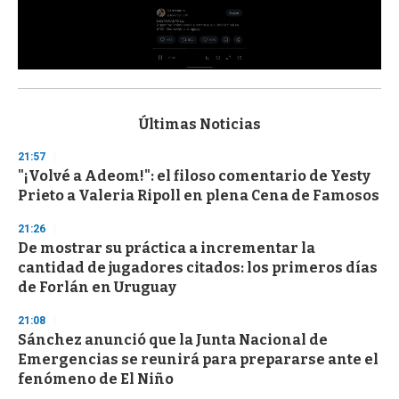
0
s
e
c
Últimas Noticias
o
n
21:57
d
"¡Volvé a Adeom!": el filoso comentario de Yesty
s
o
Prieto a Valeria Ripoll en plena Cena de Famosos
f
3
21:26
3
s
De mostrar su práctica a incrementar la
e
cantidad de jugadores citados: los primeros días
c
de Forlán en Uruguay
o
n
d
21:08
s
Sánchez anunció que la Junta Nacional de
Emergencias se reunirá para prepararse ante el
fenómeno de El Niño