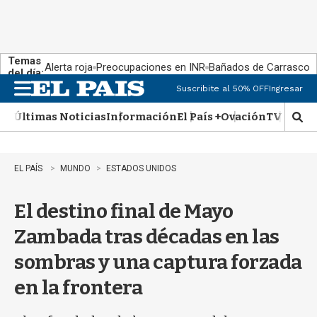
Temas
Alerta roja
Preocupaciones en INR
Bañados de Carrasco
del día:
Suscribite al 50% OFF
Ingresar
M
e
Últimas Noticias
Información
El País +
Ovación
TV Show
n
M
u
o
s
t
EL PAÍS
MUNDO
ESTADOS UNIDOS
r
a
El destino final de Mayo
r
b
Zambada tras décadas en las
�
s
sombras y una captura forzada
q
u
en la frontera
e
d