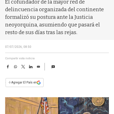
a
El cofundador de la mayor red de
delincuencia organizada del continente
formalizó su postura ante la Justicia
neoyorquina, asumiendo que pasará el
resto de sus días tras las rejas.
07/07/2026, 08:50
Compartir esta noticia
F
W
T
L
E
a
h
w
i
m
c
a
i
n
a
e
t
t
k
i
+
Agregar El País en
b
s
t
e
l
o
A
e
d
o
p
r
I
k
p
n