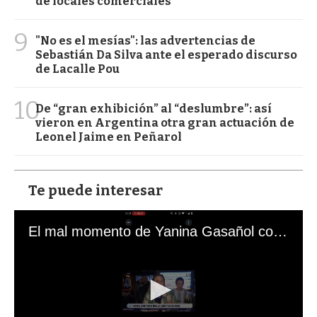
de locales comerciales
9
"No es el mesías": las advertencias de
Sebastián Da Silva ante el esperado discurso
de Lacalle Pou
10
De “gran exhibición” al “deslumbre”: así
vieron en Argentina otra gran actuación de
Leonel Jaime en Peñarol
Te puede interesar
El mal momento de Yanina Gasañol con un hincha argentino en "Subrayado"