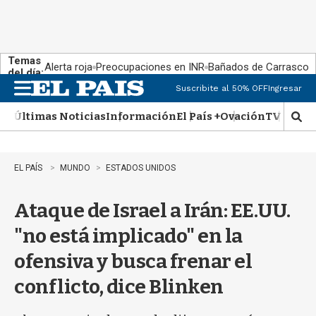
Temas
Alerta roja
Preocupaciones en INR
Bañados de Carrasco
del día:
Suscribite al 50% OFF
Ingresar
M
e
Últimas Noticias
Información
El País +
Ovación
TV Show
n
M
u
o
s
t
EL PAÍS
MUNDO
ESTADOS UNIDOS
r
a
Ataque de Israel a Irán: EE.UU.
r
b
"no está implicado" en la
�
s
ofensiva y busca frenar el
q
u
conflicto, dice Blinken
e
d