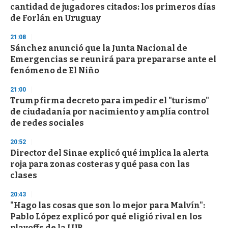
e
cantidad de jugadores citados: los primeros días
c
de Forlán en Uruguay
o
n
d
21:08
s
Sánchez anunció que la Junta Nacional de
Emergencias se reunirá para prepararse ante el
fenómeno de El Niño
21:00
Trump firma decreto para impedir el "turismo"
de ciudadanía por nacimiento y amplía control
de redes sociales
20:52
Director del Sinae explicó qué implica la alerta
roja para zonas costeras y qué pasa con las
clases
20:43
"Hago las cosas que son lo mejor para Malvín":
Pablo López explicó por qué eligió rival en los
playoffs de la LUB