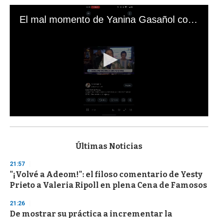
El mal momento de Yanina Gasañol con un hincha argentino en "Subrayado"
0
s
e
c
Últimas Noticias
o
n
21:57
d
"¡Volvé a Adeom!": el filoso comentario de Yesty
s
o
Prieto a Valeria Ripoll en plena Cena de Famosos
f
3
21:26
3
s
De mostrar su práctica a incrementar la