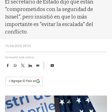
a
El secretario de Estado dijo que están
"comprometidos con la seguridad de
Israel", pero insistió en que lo más
importante es "evitar la escalada" del
conflicto.
19/04/2024, 09:59
Compartir esta noticia
F
W
T
L
E
a
h
w
i
m
c
a
i
n
a
e
t
t
k
i
+
Agregar El País en
b
s
t
e
l
o
A
e
d
o
p
r
I
k
p
n