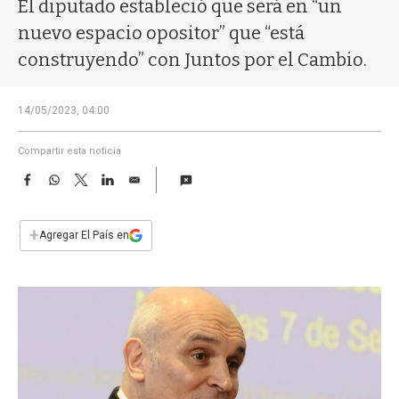
a
El diputado estableció que será en “un
nuevo espacio opositor” que “está
construyendo” con Juntos por el Cambio.
14/05/2023, 04:00
Compartir esta noticia
F
W
T
L
E
a
h
w
i
m
c
a
i
n
a
e
t
t
k
i
+
Agregar El País en
b
s
t
e
l
o
A
e
d
o
p
r
I
k
p
n