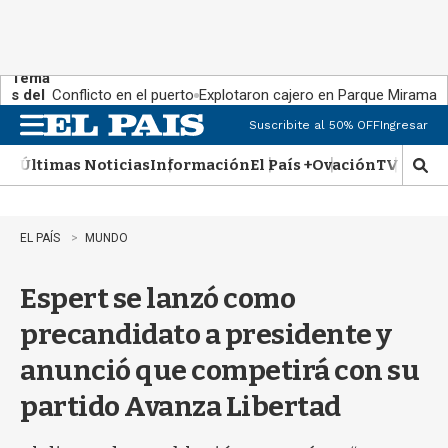
Tema
s del
Conflicto en el puerto
Explotaron cajero en Parque Miramar
día:
Suscribite al 50% OFF
Ingresar
M
e
Últimas Noticias
Información
El País +
Ovación
TV Show
n
M
u
o
s
t
EL PAÍS
MUNDO
r
a
Espert se lanzó como
r
b
precandidato a presidente y
�
s
anunció que competirá con su
q
u
partido Avanza Libertad
e
d