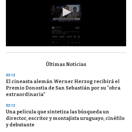
0
s
e
c
Últimas Noticias
o
n
02:12
d
El cineasta alemán Werner Herzog recibirá el
s
o
Premio Donostia de San Sebastián por su "obra
f
extraordinaria"
3
3
s
02:12
e
Una película que sintetiza las búsqueda un
c
director, escritor y montajista uruguayo, cinéfilo
o
n
y debutante
d