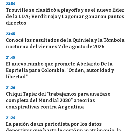
s
23:54
Trouville se clasificó a playoffs y es el nuevo líder
de la LDA; Verdirrojo y Lagomar ganaron puntos
directos
23:45
Conocé los resultados de la Quiniela y la Tómbola
nocturna del viernes 7 de agosto de 2026
21:45
El nuevo rumbo que promete Abelardo De la
Espriella para Colombia: "Orden, autoridad y
libertad"
21:26
Chiqui Tapia: del "trabajamos para una fase
completa del Mundial 2030" a teorías
conspirativas contra Argentina
21:24
La pasión de un periodista por los datos
deportivos que hasta le costó un matrimonio: la