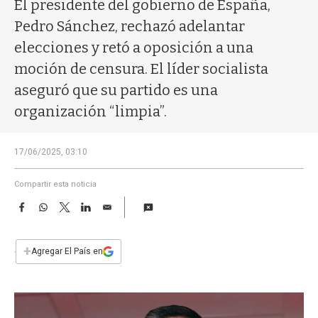
a
El presidente del gobierno de España,
Pedro Sánchez, rechazó adelantar
elecciones y retó a oposición a una
moción de censura. El líder socialista
aseguró que su partido es una
organización “limpia”.
17/06/2025, 03:10
Compartir esta noticia
F
W
T
L
E
a
h
w
i
m
c
a
i
n
a
e
t
t
k
i
+
Agregar El País en
b
s
t
e
l
o
A
e
d
o
p
r
I
k
p
n