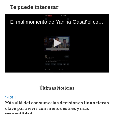
Te puede interesar
El mal momento de Yanina Gasañol con un hincha argentino en "Subrayado"
0
s
e
c
Últimas Noticias
o
n
14:00
d
Más allá del consumo: las decisiones financieras
s
o
clave para vivir con menos estrés y más
f