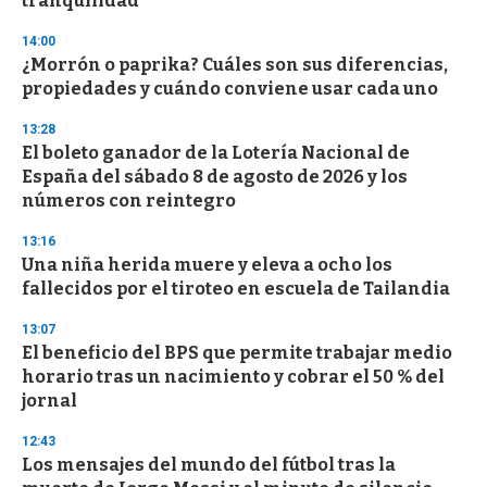
tranquilidad
3
3
s
14:00
e
¿Morrón o paprika? Cuáles son sus diferencias,
c
propiedades y cuándo conviene usar cada uno
o
n
d
13:28
s
El boleto ganador de la Lotería Nacional de
España del sábado 8 de agosto de 2026 y los
números con reintegro
13:16
Una niña herida muere y eleva a ocho los
fallecidos por el tiroteo en escuela de Tailandia
13:07
El beneficio del BPS que permite trabajar medio
horario tras un nacimiento y cobrar el 50 % del
jornal
12:43
Los mensajes del mundo del fútbol tras la