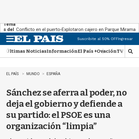
Tema
s del
Conflicto en el puerto
Explotaron cajero en Parque Miramar
día:
Suscribite al 50% OFF
Ingresar
M
e
Últimas Noticias
Información
El País +
Ovación
TV Show
n
M
u
o
s
t
EL PAÍS
MUNDO
ESPAÑA
r
a
Sánchez se aferra al poder, no
r
b
deja el gobierno y defiende a
�
s
su partido: el PSOE es una
q
u
organización “limpia”
e
d