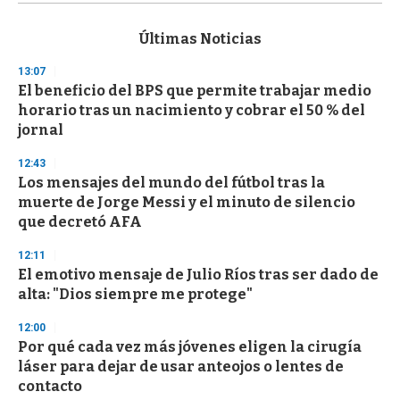
s
e
c
Últimas Noticias
o
n
13:07
d
El beneficio del BPS que permite trabajar medio
s
o
horario tras un nacimiento y cobrar el 50 % del
f
jornal
3
3
s
12:43
e
Los mensajes del mundo del fútbol tras la
c
muerte de Jorge Messi y el minuto de silencio
o
n
que decretó AFA
d
s
12:11
El emotivo mensaje de Julio Ríos tras ser dado de
alta: "Dios siempre me protege"
12:00
Por qué cada vez más jóvenes eligen la cirugía
láser para dejar de usar anteojos o lentes de
contacto