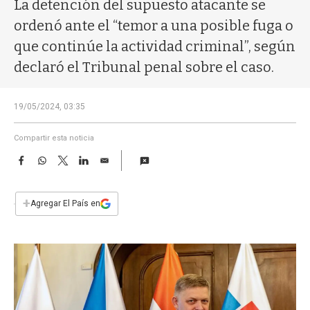
a
La detención del supuesto atacante se
ordenó ante el “temor a una posible fuga o
que continúe la actividad criminal”, según
declaró el Tribunal penal sobre el caso.
19/05/2024, 03:35
Compartir esta noticia
F
W
T
L
E
a
h
w
i
m
c
a
i
n
a
e
t
t
k
i
+
Agregar El País en
b
s
t
e
l
o
A
e
d
o
p
r
I
k
p
n