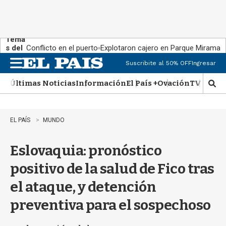
Tema
s del
Conflicto en el puerto
Explotaron cajero en Parque Miramar
día:
Suscribite al 50% OFF
Ingresar
M
e
Últimas Noticias
Información
El País +
Ovación
TV Show
n
M
u
o
s
t
EL PAÍS
MUNDO
r
a
Eslovaquia: pronóstico
r
b
positivo de la salud de Fico tras
�
s
el ataque, y detención
q
u
preventiva para el sospechoso
e
d