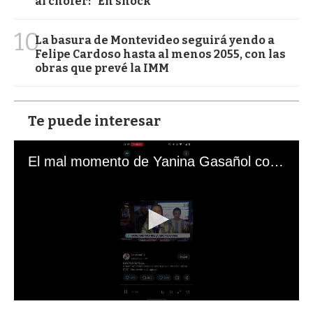
al chofer: "En shock"
10
La basura de Montevideo seguirá yendo a
Felipe Cardoso hasta al menos 2055, con las
obras que prevé la IMM
Te puede interesar
El mal momento de Yanina Gasañol con un hincha argentino en "Subrayado"
0