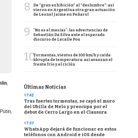
8
De “gran exhibición” al “deslumbre”: así
vieron en Argentina otra gran actuación
de Leonel Jaime en Peñarol
9
"No es el mesías": las advertencias de
Sebastián Da Silva ante el esperado
discurso de Lacalle Pou
10
Tormentas, vientos de 100 km/h y caída
abrupta de temperatura: así avanzan el
frente frío y el ciclón
lin
,
Últimas Noticias
17:42
Tras fuertes tormentas, se cayó el muro
del Ubilla de Melo y preocupa por el
Putin,
debut de Cerro Largo en el Clausura
17:37
WhatsApp dejará de funcionar en estos
teléfonos con Android e iOS desde