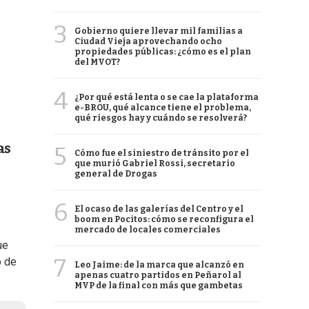
3
Gobierno quiere llevar mil familias a
Ciudad Vieja aprovechando ocho
propiedades públicas: ¿cómo es el plan
del MVOT?
4
¿Por qué está lenta o se cae la plataforma
e-BROU, qué alcance tiene el problema,
qué riesgos hay y cuándo se resolverá?
as
5
Cómo fue el siniestro de tránsito por el
que murió Gabriel Rossi, secretario
general de Drogas
6
El ocaso de las galerías del Centro y el
boom en Pocitos: cómo se reconfigura el
mercado de locales comerciales
ue
7
o de
Leo Jaime: de la marca que alcanzó en
apenas cuatro partidos en Peñarol al
MVP de la final con más que gambetas