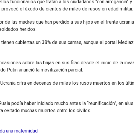
los funcionarios que tratan a los ciudadanos “con arrogancia” y
e provocó el éxodo de cientos de miles de rusos en edad militar.
olor de las madres que han perdido a sus hijos en el frente ucrani
 soldados heridos.
lo tienen cubiertas un 38% de sus camas, aunque el portal Media
ocasiones sobre las bajas en sus filas desde el inicio de la inva
do Putin anunció la movilización parcial.
Ucrania cifra en decenas de miles los rusos muertos en los últ
sia podía haber iniciado mucho antes la “reunificación”, en alus
ra evitado muchas muertes entre los civiles.
ida una maternidad