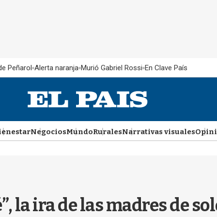
 de Peñarol
Alerta naranja
Murió Gabriel Rossi
En Clave País
ienestar
Negocios
Mundo
Rurales
Narrativas visuales
Opin
, la ira de las madres de s