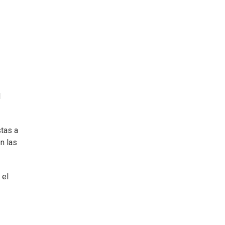
l
stas a
n las
 el