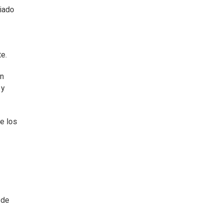
ciado
e.
an
 y
e los
 de