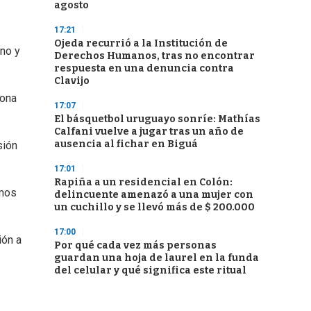
agosto
17:21
Ojeda recurrió a la Institución de
ano y
Derechos Humanos, tras no encontrar
respuesta en una denuncia contra
Clavijo
zona
17:07
El básquetbol uruguayo sonríe: Mathías
Calfani vuelve a jugar tras un año de
ausencia al fichar en Biguá
sión
17:01
Rapiña a un residencial en Colón:
imos
delincuente amenazó a una mujer con
un cuchillo y se llevó más de $ 200.000
17:00
ión a
Por qué cada vez más personas
guardan una hoja de laurel en la funda
del celular y qué significa este ritual