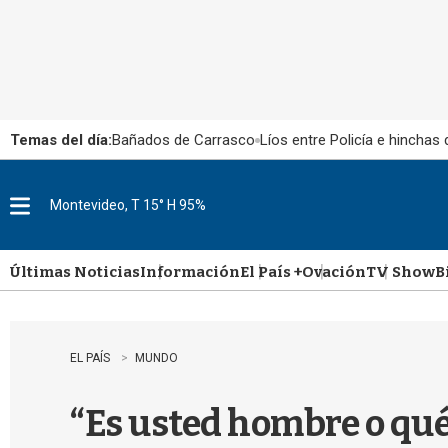
Temas del día:
Bañados de Carrasco
Líos entre Policía e hinchas
Montevideo, T 15° H 95%
M
e
n
u
Últimas Noticias
Información
El País +
Ovación
TV Show
B
EL PAÍS
MUNDO
“Es usted hombre o qué”