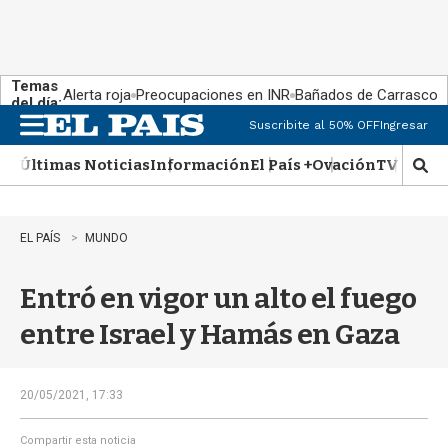
Temas
Alerta roja
Preocupaciones en INR
Bañados de Carrasco
del día:
Suscribite al 50% OFF
Ingresar
M
e
Últimas Noticias
Información
El País +
Ovación
TV Show
n
M
u
o
s
t
EL PAÍS
MUNDO
r
a
Entró en vigor un alto el fuego
r
b
entre Israel y Hamás en Gaza
�
s
q
u
20/05/2021, 17:33
e
d
Compartir esta noticia