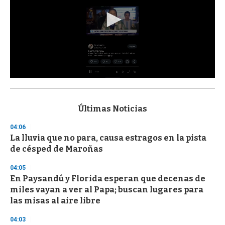
0
s
e
c
Últimas Noticias
o
n
04:06
d
La lluvia que no para, causa estragos en la pista
s
o
de césped de Maroñas
f
3
04:05
3
s
En Paysandú y Florida esperan que decenas de
e
miles vayan a ver al Papa; buscan lugares para
c
las misas al aire libre
o
n
d
04:03