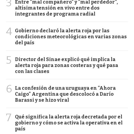
3
Entre "mal compañero" y "mal perdedor",
altísima tensión en vivo entre dos
integrantes de programa radial
4
Gobierno declaró la alerta roja por las
condiciones meteorológicas en varias zonas
del país
5
Director del Sinae explicó qué implica la
alerta roja para zonas costeras y qué pasa
con las clases
6
La confesión de una uruguaya en "Ahora
Caigo" Argentina que descolocó a Darío
Barassi y se hizo viral
7
Qué significa la alerta roja decretada por el
gobierno y cómo se activa la operativa en el
país