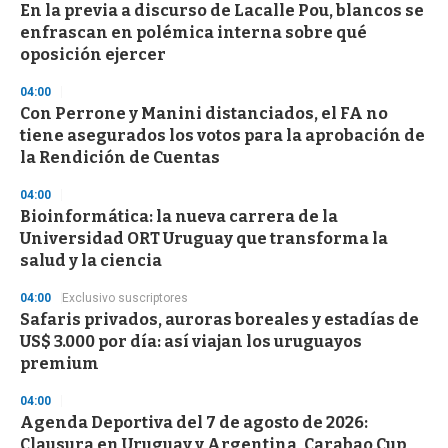
s
En la previa a discurso de Lacalle Pou, blancos se
enfrascan en polémica interna sobre qué
oposición ejercer
04:00
Con Perrone y Manini distanciados, el FA no
tiene asegurados los votos para la aprobación de
la Rendición de Cuentas
04:00
Bioinformática: la nueva carrera de la
Universidad ORT Uruguay que transforma la
salud y la ciencia
04:00
Exclusivo suscriptores
Safaris privados, auroras boreales y estadías de
US$ 3.000 por día: así viajan los uruguayos
premium
04:00
Agenda Deportiva del 7 de agosto de 2026:
Clausura en Uruguay y Argentina, Carabao Cup