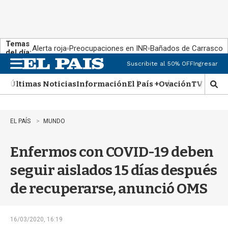
Temas
Alerta roja
Preocupaciones en INR
Bañados de Carrasco
del día:
Suscribite al 50% OFF
Ingresar
M
e
Últimas Noticias
Información
El País +
Ovación
TV Show
n
M
u
o
s
t
EL PAÍS
MUNDO
r
a
Enfermos con COVID-19 deben
r
b
seguir aislados 15 días después
�
s
de recuperarse, anunció OMS
q
u
e
d
16/03/2020, 16:19