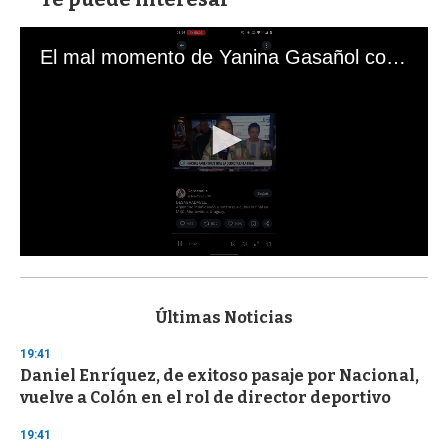
El mal momento de Yanina Gasañol con un hincha argentino en "Subrayado"
0
s
e
c
Últimas Noticias
o
n
19:41
d
Daniel Enríquez, de exitoso pasaje por Nacional,
s
o
vuelve a Colón en el rol de director deportivo
f
3
19:41
3