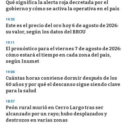
s
Qué significa la alerta roja decretada por el
e
gobierno y cómo se activa la operativa en el país
c
o
19:35
n
d
Este es el precio del oro hoy 6 de agosto de 2026:
s
su valor, según los datos del BROU
19:11
El pronóstico para el viernes 7 de agosto de 2026:
cómo estará el tiempo en cada zona del país,
según Inumet
19:00
Cuántas horas conviene dormir después de los
60 años y por qué el descanso sigue siendo clave
para la salud
18:57
Peón rural murió en Cerro Largo tras ser
alcanzado por un rayo; hubo desplazados y
destrozos en varias zonas