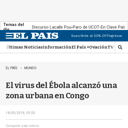
Temas del
Discurso Lacalle Pou
Paro de UCOT
En Clave País
día:
Suscribite al 50% OFF
Ingresar
M
e
Últimas Noticias
Información
El País +
Ovación
TV Show
n
M
u
o
s
t
EL PAÍS
MUNDO
r
a
El virus del Ébola alcanzó una
r
b
zona urbana en Congo
�
s
q
u
18/05/2018, 05:00
e
d
Compartir esta noticia