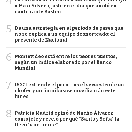
4
a Maxi Silvera, justo en el día que anotó en
contra ante Boston
5
De una estrategia en el período de pases que
no se explica a un equipo desnorteado: el
presente de Nacional
6
Montevideo está entre los peores puertos,
según un índice elaborado por el Banco
Mundial
7
UCOT extiende el paro tras el secuestro de un
chofer y un ómnibus: se movilizarán este
lunes
8
Patricia Madrid opinó de Nacho Álvarez
como jefe y reveló por qué "Santo y Seña" la
llevó "a un límite"