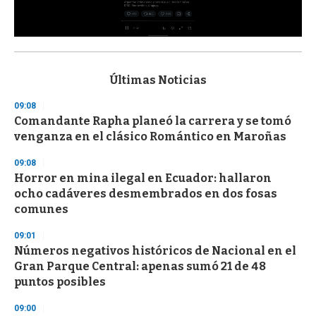
0
s
e
c
Últimas Noticias
o
n
09:08
d
Comandante Rapha planeó la carrera y se tomó
s
o
venganza en el clásico Romántico en Maroñas
f
3
09:08
3
s
Horror en mina ilegal en Ecuador: hallaron
e
ocho cadáveres desmembrados en dos fosas
c
comunes
o
n
d
09:01
s
Números negativos históricos de Nacional en el
Gran Parque Central: apenas sumó 21 de 48
puntos posibles
09:00