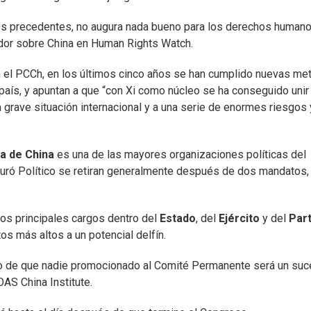
los precedentes, no augura nada bueno para los derechos human
ador sobre China en Human Rights Watch.
ún el PCCh, en los últimos cinco años se han cumplido nuevas me
 país, y apuntan a que “con Xi como núcleo se ha conseguido unir
la grave situación internacional y a una serie de enormes riesgos 
a de China
es una de las mayores organizaciones políticas del
ró Político se retiran generalmente después de dos mandatos,
los principales cargos dentro del
Estado
, del
Ejército
y del
Part
os más altos a un potencial delfín.
aro de que nadie promocionado al Comité Permanente será un suc
SOAS China Institute.