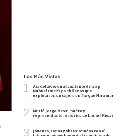
Las Más Vistas
1
Así detuvieron al cantante de trap
Nahuel One23 y a chilenos que
explotaron un cajero en Parque Miramar
2
Murió Jorge Messi, padre y
representante histórico de Lionel Messi
y
3
Jóvenes, sanos y obsesionados con el
futuro: el nuevo boom de la medicina de