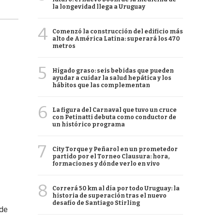
la longevidad llega a Uruguay
4
Comenzó la construcción del edificio más
alto de América Latina: superará los 470
metros
5
Hígado graso: seis bebidas que pueden
ayudar a cuidar la salud hepática y los
hábitos que las complementan
6
La figura del Carnaval que tuvo un cruce
con Petinatti debuta como conductor de
un histórico programa
7
City Torque y Peñarol en un prometedor
partido por el Torneo Clausura: hora,
formaciones y dónde verlo en vivo
8
Correrá 50 km al día por todo Uruguay: la
historia de superación tras el nuevo
desafío de Santiago Stirling
 de