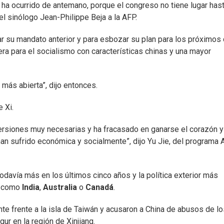
ha ocurrido de antemano, porque el congreso no tiene lugar has
el sinólogo Jean-Philippe Beja a la AFP.
uar su mandato anterior y para esbozar su plan para los próximos
ra para el socialismo con características chinas y una mayor
 más abierta”, dijo entonces.
 Xi.
versiones muy necesarias y ha fracasado en ganarse el corazón y
n sufrido económica y socialmente”, dijo Yu Jie, del programa 
davía más en los últimos cinco años y la política exterior más
s como
India
,
Australia
o
Canadá
.
ante frente a la isla de Taiwán y acusaron a China de abusos de l
ur en la región de Xinjiang.