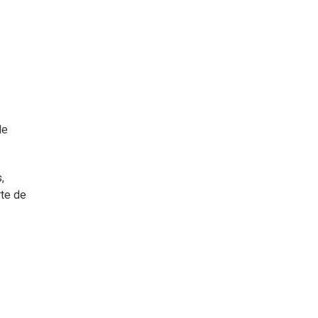
de
,
rte de