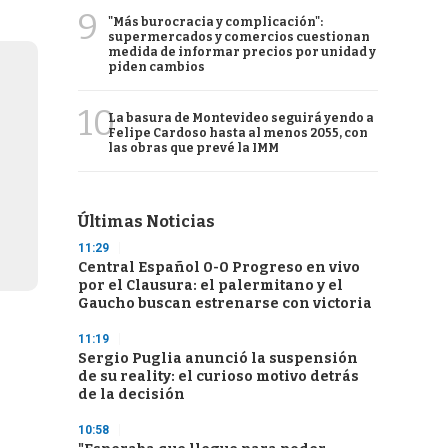
9
"Más burocracia y complicación":
supermercados y comercios cuestionan
medida de informar precios por unidad y
piden cambios
10
La basura de Montevideo seguirá yendo a
Felipe Cardoso hasta al menos 2055, con
las obras que prevé la IMM
Últimas Noticias
11:29
Central Español 0-0 Progreso en vivo
por el Clausura: el palermitano y el
Gaucho buscan estrenarse con victoria
11:19
Sergio Puglia anunció la suspensión
de su reality: el curioso motivo detrás
de la decisión
10:58