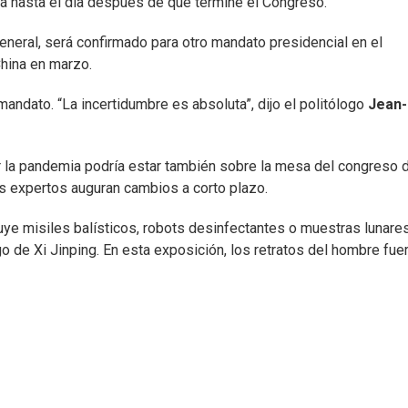
á hasta el día después de que termine el Congreso.
neral, será confirmado para otro mandato presidencial en el
hina en marzo.
ndato. “La incertidumbre es absoluta”, dijo el politólogo
Jean-
lar la pandemia podría estar también sobre la mesa del congreso 
os expertos auguran cambios a corto plazo.
uye misiles balísticos, robots desinfectantes o muestras lunares
o de Xi Jinping. En esta exposición, los retratos del hombre fue