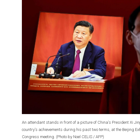
An attendant stands in front of a picture of China's President Xi Ji
country's achievements during his past two terms, at the Beijing Ex
Congress meeting. (Photo by Noel CELIS / AFP)