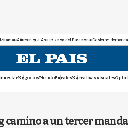
 Miramar
Afirman que Araujo se va del Barcelona
Gobierno demanda
ienestar
Negocios
Mundo
Rurales
Narrativas visuales
Opin
ng camino a un tercer manda