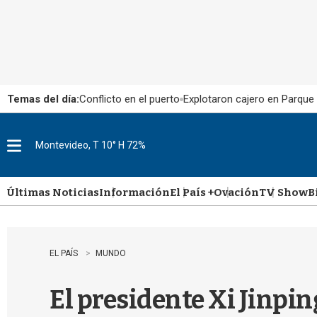
Temas del día:
Conflicto en el puerto
Explotaron cajero en Parque
Montevideo, T 10° H 72%
M
e
n
u
Últimas Noticias
Información
El País +
Ovación
TV Show
B
EL PAÍS
MUNDO
El presidente Xi Jinpi