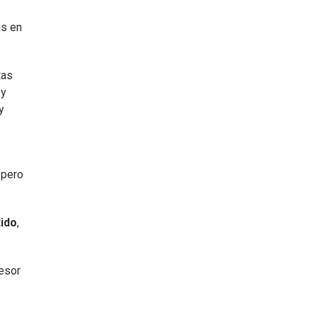
os en
tas
 y
y
 pero
ido
,
esor