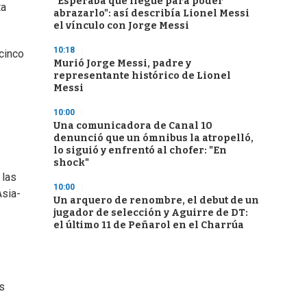
"Esperaba que llegue para poder
ta
abrazarlo": así describía Lionel Messi
el vínculo con Jorge Messi
10:18
 cinco
Murió Jorge Messi, padre y
representante histórico de Lionel
Messi
10:00
Una comunicadora de Canal 10
denunció que un ómnibus la atropelló,
lo siguió y enfrentó al chofer: "En
shock"
 las
10:00
Asia-
Un arquero de renombre, el debut de un
jugador de selección y Aguirre de DT:
el último 11 de Peñarol en el Charrúa
os