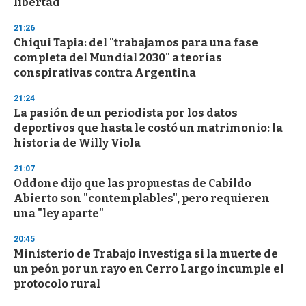
libertad"
3
3
s
21:26
e
Chiqui Tapia: del "trabajamos para una fase
c
completa del Mundial 2030" a teorías
o
n
conspirativas contra Argentina
d
s
21:24
La pasión de un periodista por los datos
deportivos que hasta le costó un matrimonio: la
historia de Willy Viola
21:07
Oddone dijo que las propuestas de Cabildo
Abierto son "contemplables", pero requieren
una "ley aparte"
20:45
Ministerio de Trabajo investiga si la muerte de
un peón por un rayo en Cerro Largo incumple el
protocolo rural