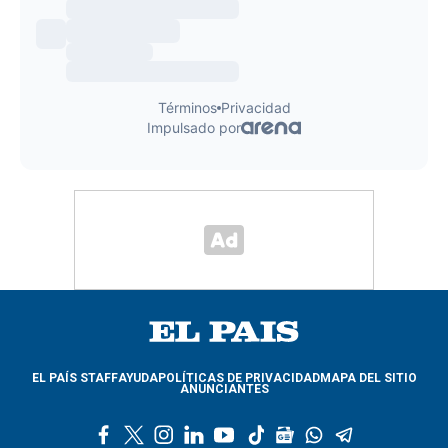
EL PAÍS STAFF
AYUDA
POLÍTICAS DE PRIVACIDAD
MAPA DEL SITIO
ANUNCIANTES
f
t
i
l
y
t
g
w
t