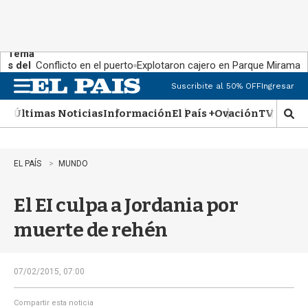
Tema
s del
Conflicto en el puerto
Explotaron cajero en Parque Miramar
día:
Suscribite al 50% OFF
Ingresar
M
e
Últimas Noticias
Información
El País +
Ovación
TV Show
n
M
u
o
s
t
EL PAÍS
MUNDO
r
a
El EI culpa a Jordania por
r
b
muerte de rehén
�
s
q
u
07/02/2015, 07:00
e
d
Compartir esta noticia