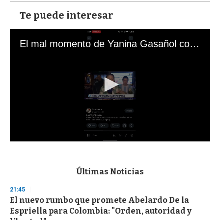
Te puede interesar
El mal momento de Yanina Gasañol con un hincha argentino en "Subrayado"
0
s
e
c
Últimas Noticias
o
n
21:45
d
El nuevo rumbo que promete Abelardo De la
s
o
Espriella para Colombia: "Orden, autoridad y
f