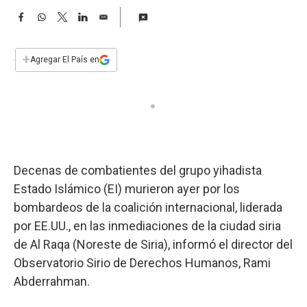
a
F
W
T
L
E
a
h
w
i
m
c
a
i
n
a
e
t
t
k
i
+
Agregar El País en
b
s
t
e
l
o
A
e
d
o
p
r
I
k
p
n
Decenas de combatientes del grupo yihadista
Estado Islámico (EI) murieron ayer por los
bombardeos de la coalición internacional, liderada
por EE.UU., en las inmediaciones de la ciudad siria
de Al Raqa (Noreste de Siria), informó el director del
Observatorio Sirio de Derechos Humanos, Rami
Abderrahman.