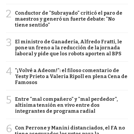
2
Conductor de "Subrayado" criticó el paro de
maestros y generó un fuerte debate: "No
tiene sentido"
3
El ministro de Ganadería, Alfredo Fratti, le
pone un freno a la reducción de la jornada
laboral y pide que los robots aporten al BPS
4
"¡Volvé a Adeom!": el filoso comentario de
Yesty Prieto a Valeria Ripoll en plena Cena de
Famosos
5
Entre "mal compañero" y "mal perdedor",
altísima tensión en vivo entre dos
integrantes de programa radial
6
Con Perrone y Manini distanciados, el FA no
tiene asegurados los votos para la