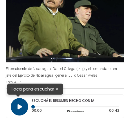
El presidente de Nicaragua, Daniel Ortega (izq.) y el comandante en
jefe del Ejército de Nicaragua, general Julio César Avilés.
Foto: AFP.
×
Toca para escuchar
ESCUCHÁ EL RESUMEN HECHO CON IA
Tiempo transcurrido: 0 segundos
Durac
00:00
00:42