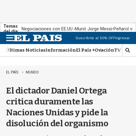
Temas
Negociaciones con EE.UU.
Murió Jorge Messi
Peñarol vs
del día:
Suscribite al 50% OFF
Ingresar
M
e
Últimas Noticias
Información
El País +
Ovación
TV Show
n
M
u
o
s
t
EL PAÍS
MUNDO
r
a
El dictador Daniel Ortega
r
b
critica duramente las
�
s
Naciones Unidas y pide la
q
u
disolución del organismo
e
d