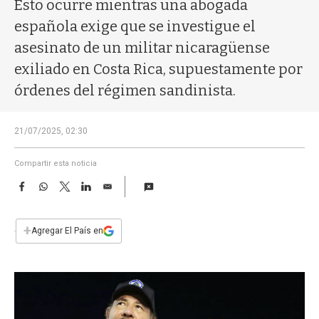
a
Esto ocurre mientras una abogada
española exige que se investigue el
asesinato de un militar nicaragüense
exiliado en Costa Rica, supuestamente por
órdenes del régimen sandinista.
21/07/2025, 02:30
Compartir esta noticia
F
W
T
L
E
a
h
w
i
m
c
a
i
n
a
e
t
t
k
i
+
Agregar El País en
b
s
t
e
l
o
A
e
d
o
p
r
I
k
p
n