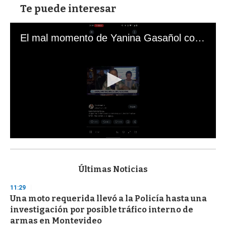
Te puede interesar
El mal momento de Yanina Gasañol con un hincha argentino en "Subrayado"
0
s
e
c
Últimas Noticias
o
n
11:29
d
Una moto requerida llevó a la Policía hasta una
s
o
investigación por posible tráfico interno de
f
armas en Montevideo
3