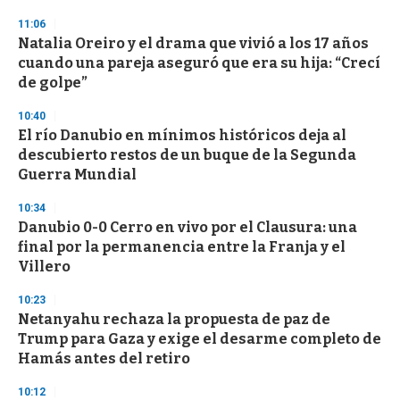
3
s
11:06
e
Natalia Oreiro y el drama que vivió a los 17 años
c
cuando una pareja aseguró que era su hija: “Crecí
o
n
de golpe”
d
s
10:40
El río Danubio en mínimos históricos deja al
descubierto restos de un buque de la Segunda
Guerra Mundial
10:34
Danubio 0-0 Cerro en vivo por el Clausura: una
final por la permanencia entre la Franja y el
Villero
10:23
Netanyahu rechaza la propuesta de paz de
Trump para Gaza y exige el desarme completo de
Hamás antes del retiro
10:12