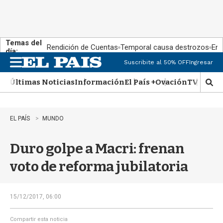
Temas del
Rendición de Cuentas
Temporal causa destrozos
En 
día:
Suscribite al 50% OFF
Ingresar
M
e
Últimas Noticias
Información
El País +
Ovación
TV Show
n
M
u
o
s
t
EL PAÍS
MUNDO
r
a
Duro golpe a Macri: frenan
r
b
voto de reforma jubilatoria
�
s
q
u
15/12/2017, 06:00
e
d
Compartir esta noticia