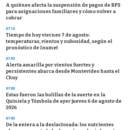
s
A quiénes afecta la suspensión de pagos de BPS
para asignaciones familiares y cómo volver a
cobrar
07:10
Tiempo de hoy viernes 7 de agosto:
temperaturas, vientos y nubosidad, según el
pronóstico de Inumet
07:03
Alerta amarilla por vientos fuertes y
persistentes abarca desde Montevideo hasta el
Chuy
07:00
Estas fueron las bolillas de la suerte en la
Quiniela y Tómbola de ayer jueves 6 de agosto de
2026
07:00
De la entera a la deslactosada: los nutrientes