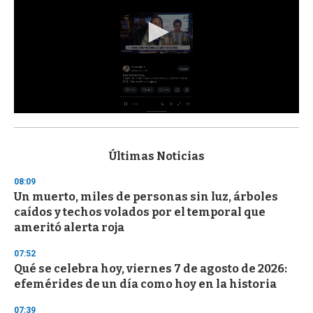
0
s
e
c
Últimas Noticias
o
n
08:09
d
Un muerto, miles de personas sin luz, árboles
s
o
caídos y techos volados por el temporal que
f
ameritó alerta roja
3
3
s
07:52
e
Qué se celebra hoy, viernes 7 de agosto de 2026:
c
efemérides de un día como hoy en la historia
o
n
d
07:39