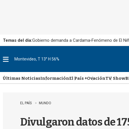
Temas del día:
Gobierno demanda a Cardama
Fenómeno de El Ni
Montevideo, T 13° H 56%
M
e
n
u
Últimas Noticias
Información
El País +
Ovación
TV Show
B
EL PAÍS
MUNDO
Divulgaron datos de 1