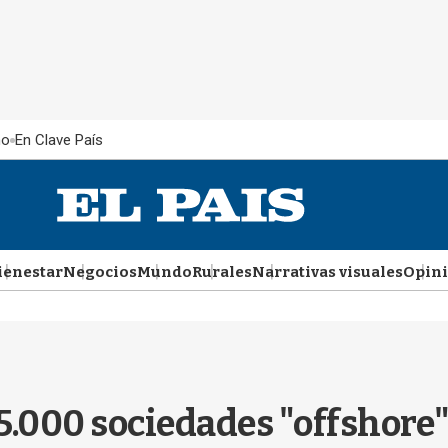
ño
En Clave País
ienestar
Negocios
Mundo
Rurales
Narrativas visuales
Opin
75.000 sociedades "offshor