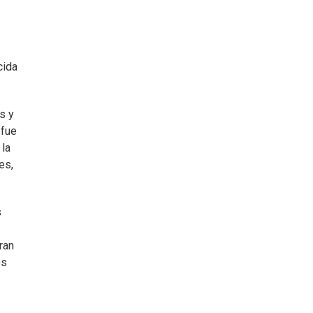
cida
s y
 fue
 la
es,
s
ran
os