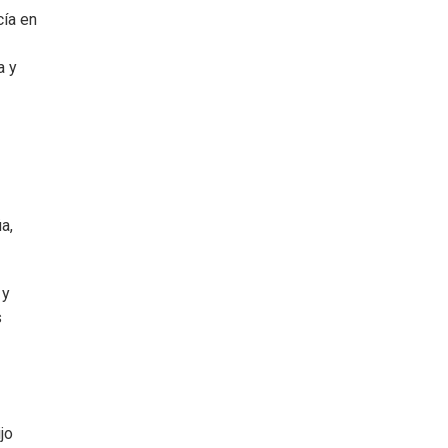
cía en
a y
a,
 y
s
jo