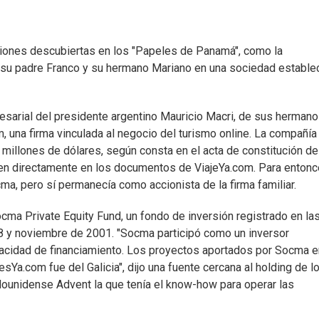
xiones descubiertas en los "Papeles de Panamá", como la
i, su padre Franco y su hermano Mariano en una sociedad estable
esarial del presidente argentino Mauricio Macri, de sus hermano
m, una firma vinculada al negocio del turismo online. La compañía
0 millones de dólares, según consta en el acta de constitución de
ecen directamente en los documentos de ViajeYa.com. Para entonc
ma, pero sí permanecía como accionista de la firma familiar.
ocma Private Equity Fund, un fondo de inversión registrado en la
98 y noviembre de 2001. "Socma participó como un inversor
capacidad de financiamiento. Los proyectos aportados por Socma e
sYa.com fue del Galicia", dijo una fuente cercana al holding de l
dounidense Advent la que tenía el know-how para operar las