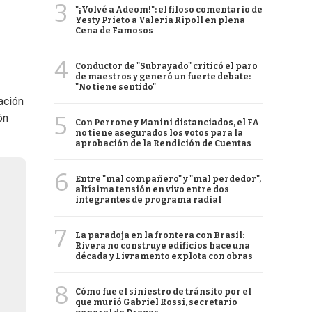
3
"¡Volvé a Adeom!": el filoso comentario de
Yesty Prieto a Valeria Ripoll en plena
Cena de Famosos
4
Conductor de "Subrayado" criticó el paro
de maestros y generó un fuerte debate:
"No tiene sentido"
ación
5
ón
Con Perrone y Manini distanciados, el FA
no tiene asegurados los votos para la
aprobación de la Rendición de Cuentas
6
Entre "mal compañero" y "mal perdedor",
altísima tensión en vivo entre dos
integrantes de programa radial
7
La paradoja en la frontera con Brasil:
Rivera no construye edificios hace una
década y Livramento explota con obras
8
Cómo fue el siniestro de tránsito por el
que murió Gabriel Rossi, secretario