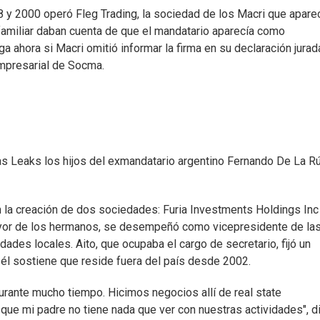
8 y 2000 operó Fleg Trading, la sociedad de los Macri que apare
amiliar daban cuenta de que el mandatario aparecía como
ga ahora si Macri omitió informar la firma en su declaración jurad
empresarial de Socma.
as Leaks los hijos del exmandatario argentino Fernando De La Rú
n la creación de dos sociedades: Furia Investments Holdings Inc
yor de los hermanos, se desempeñó como vicepresidente de la
idades locales. Aito, que ocupaba el cargo de secretario, fijó un
, él sostiene que reside fuera del país desde 2002.
rante mucho tiempo. Hicimos negocios allí de real state
ro que mi padre no tiene nada que ver con nuestras actividades", di