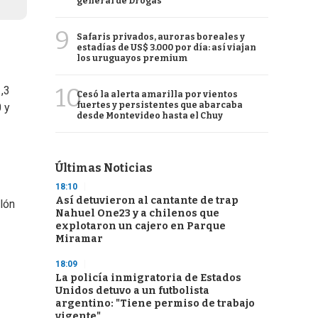
general de Drogas
9
Safaris privados, auroras boreales y
estadías de US$ 3.000 por día: así viajan
los uruguayos premium
10
,3
Cesó la alerta amarilla por vientos
fuertes y persistentes que abarcaba
 y
desde Montevideo hasta el Chuy
Últimas Noticias
18:10
Así detuvieron al cantante de trap
lón
Nahuel One23 y a chilenos que
explotaron un cajero en Parque
Miramar
18:09
La policía inmigratoria de Estados
Unidos detuvo a un futbolista
argentino: "Tiene permiso de trabajo
vigente"