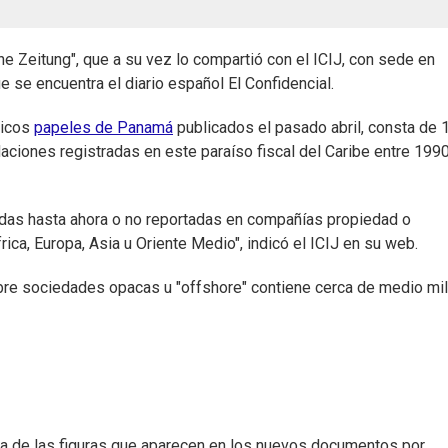
che Zeitung", que a su vez lo compartió con el ICIJ, con sede en
e se encuentra el diario español El Confidencial.
micos
papeles de Panamá
publicados el pasado abril, consta de 1
iones registradas en este paraíso fiscal del Caribe entre 1990
das hasta ahora o no reportadas en compañías propiedad o
ica, Europa, Asia u Oriente Medio", indicó el ICIJ en su web.
obre sociedades opacas u "offshore" contiene cerca de medio mil
na de las figuras que aparecen en los nuevos documentos por