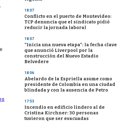
e
18:07
Conflicto en el puerto de Montevideo:
TCP denuncia que el sindicato pidió
reducir la jornada laboral
18:07
“Inicia una nueva etapa”: la fecha clave
ue
que anunció Liverpool por la
construcción del Nuevo Estadio
Belvedere
18:06
Abelardo de la Espriella asume como
presidente de Colombia en una ciudad
blindada y con la ausencia de Petro
es
17:53
Incendio en edificio lindero al de
Cristina Kirchner: 30 personas
tuvieron que ser evacuadas