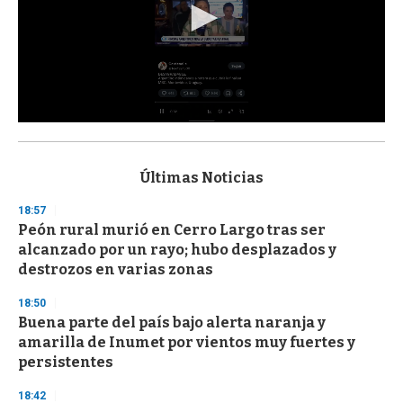
0
s
e
c
Últimas Noticias
o
n
18:57
d
Peón rural murió en Cerro Largo tras ser
s
o
alcanzado por un rayo; hubo desplazados y
f
destrozos en varias zonas
3
3
s
18:50
e
Buena parte del país bajo alerta naranja y
c
amarilla de Inumet por vientos muy fuertes y
o
n
persistentes
d
s
18:42