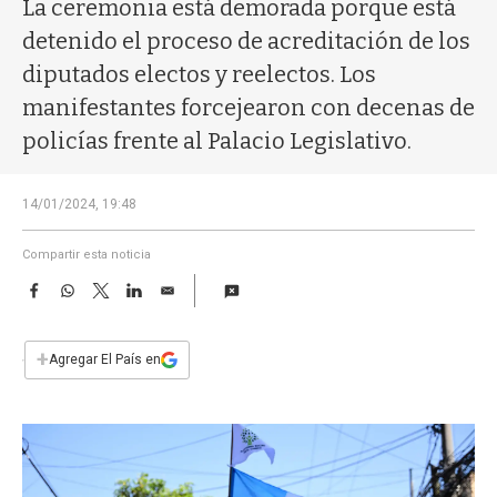
a
La ceremonia está demorada porque está
detenido el proceso de acreditación de los
diputados electos y reelectos. Los
manifestantes forcejearon con decenas de
policías frente al Palacio Legislativo.
14/01/2024, 19:48
Compartir esta noticia
F
W
T
L
E
a
h
w
i
m
c
a
i
n
a
e
t
t
k
i
+
Agregar El País en
b
s
t
e
l
o
A
e
d
o
p
r
I
k
p
n