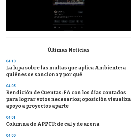
0
s
e
c
Últimas Noticias
o
n
04:10
d
La lupa sobre las multas que aplica Ambiente: a
s
o
quiénes se sanciona y por qué
f
3
04:05
3
s
Rendición de Cuentas: FA con los días contados
e
para lograr votos necesarios; oposición visualiza
c
apoyo a proyectos aparte
o
n
d
04:01
s
Columna de APPCU: de cal y de arena
04:00