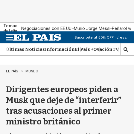
Temas
Negociaciones con EE.UU.
Murió Jorge Messi
Peñarol vs
del día:
Suscribite al 50% OFF
Ingresar
M
e
Últimas Noticias
Información
El País +
Ovación
TV Show
n
M
u
o
s
t
EL PAÍS
MUNDO
r
a
Dirigentes europeos piden a
r
b
Musk que deje de “interferir”
�
s
tras acusaciones al primer
q
u
ministro británico
e
d