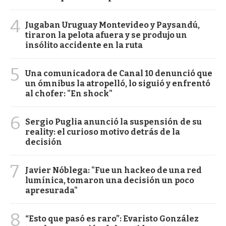
4
Jugaban Uruguay Montevideo y Paysandú,
tiraron la pelota afuera y se produjo un
insólito accidente en la ruta
5
Una comunicadora de Canal 10 denunció que
un ómnibus la atropelló, lo siguió y enfrentó
al chofer: "En shock"
6
Sergio Puglia anunció la suspensión de su
reality: el curioso motivo detrás de la
decisión
7
Javier Nóblega: "Fue un hackeo de una red
lumínica, tomaron una decisión un poco
apresurada"
8
“Esto que pasó es raro”: Evaristo González