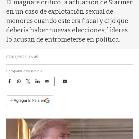
a
El magnate criticó la actuación de Starmer
en un caso de explotación sexual de
menores cuando este era fiscal y dijo que
debería haber nuevas elecciones; líderes
lo acusan de entrometerse en política.
07/01/2025, 16:45
Compartir esta noticia
F
W
T
L
E
a
h
w
i
m
c
a
i
n
a
e
t
t
k
i
+
Agregar El País en
b
s
t
e
l
o
A
e
d
o
p
r
I
k
p
n