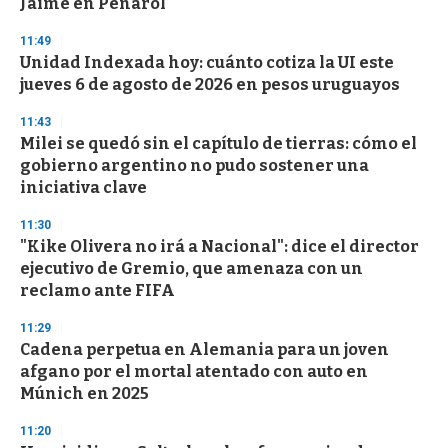
Jaime en Peñarol
3
3
s
11:49
e
Unidad Indexada hoy: cuánto cotiza la UI este
c
jueves 6 de agosto de 2026 en pesos uruguayos
o
n
d
11:43
s
Milei se quedó sin el capítulo de tierras: cómo el
gobierno argentino no pudo sostener una
iniciativa clave
11:30
"Kike Olivera no irá a Nacional": dice el director
ejecutivo de Gremio, que amenaza con un
reclamo ante FIFA
11:29
Cadena perpetua en Alemania para un joven
afgano por el mortal atentado con auto en
Múnich en 2025
11:20