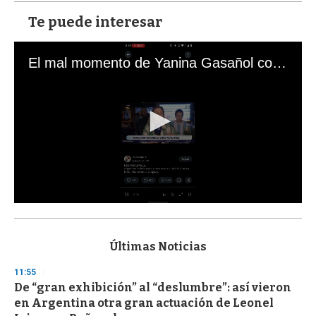
Te puede interesar
El mal momento de Yanina Gasañol con un hincha argentino en "Subrayado"
0
s
e
c
Últimas Noticias
o
n
11:55
d
De “gran exhibición” al “deslumbre”: así vieron
s
o
en Argentina otra gran actuación de Leonel
f