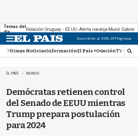
Temas del
Relación Uruguay - EE.UU.
Alerta naranja
Murió Gabriel 
día:
Suscribite al 50% OFF
Ingresar
M
e
Últimas Noticias
Información
El País +
Ovación
TV Show
n
M
u
o
s
t
EL PAÍS
MUNDO
r
a
Demócratas retienen control
r
b
del Senado de EEUU mientras
�
s
Trump prepara postulación
q
u
para 2024
e
d