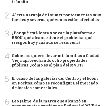
tránsito
2
Alerta naranja de Inumet por tormentas muy
fuertes y severas: qué zonas están afectadas
3
¿Por qué está lenta o se cae la plataforma e-
BROU, qué alcance tiene el problema, qué
riesgos hay y cuándo se resolverá?
4
Gobierno quiere llevar mil familias a Ciudad
Vieja aprovechando ocho propiedades
públicas: ¿cómo es el plan del MVOT?
5
El ocaso de las galerías del Centro y el boom
en Pocitos: cómo se reconfigura el mercado
de locales comerciales
6
Leo Jaime: de la marca que alcanzó en
apenas cuatro partidos en Peñarol al MVP de