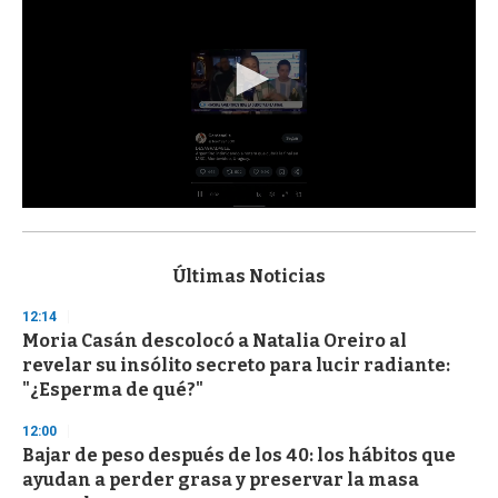
0
s
e
c
Últimas Noticias
o
n
12:14
d
Moria Casán descolocó a Natalia Oreiro al
s
o
revelar su insólito secreto para lucir radiante:
f
"¿Esperma de qué?"
3
3
s
12:00
e
Bajar de peso después de los 40: los hábitos que
c
ayudan a perder grasa y preservar la masa
o