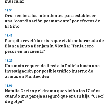
n
muscular
d
s
11:54
Orsi recibe a los intendentes para establecer
una “coordinación permanente” por efectos de
El Niño
11:43
Pampita reveló la crisis que vivió embarazada de
Blanca junto a Benjamín Vicuña: "Tenía cero
pesos en mi cuenta"
11:29
Una moto requerida llevó a la Policía hasta una
investigación por posible tráfico interno de
armas en Montevideo
11:06
Natalia Oreiro y el drama que vivió a los 17 años
cuando una pareja aseguró que era su hija: “Crecí
de golpe”