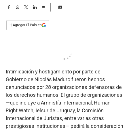
a
F
W
T
L
E
a
h
w
i
m
c
a
i
n
a
e
t
t
k
i
+
Agregar El País en
b
s
t
e
l
o
A
e
d
o
p
r
I
k
p
n
Intimidación y hostigamiento por parte del
Gobierno de Nicolás Maduro fueron hechos
denunciados por 28 organizaciones defensoras de
los derechos humanos. El grupo de organizaciones
—que incluye a Amnistía Internacional, Human
Right Watch, Ielsur de Uruguay, la Comisión
Internacional de Juristas, entre varias otras
prestigiosas instituciones— pedirá la consideración