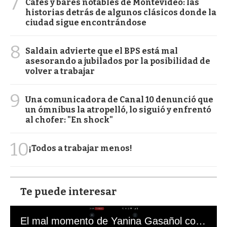
7
Cafés y bares notables de Montevideo: las
historias detrás de algunos clásicos donde la
ciudad sigue encontrándose
8
Saldain advierte que el BPS está mal
asesorando a jubilados por la posibilidad de
volver a trabajar
9
Una comunicadora de Canal 10 denunció que
un ómnibus la atropelló, lo siguió y enfrentó
al chofer: "En shock"
10
¡Todos a trabajar menos!
Te puede interesar
El mal momento de Yanina Gasañol con un hincha argentino en "Subrayado"