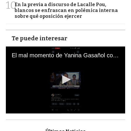
10
En la previa a discurso de Lacalle Pou,
blancos se enfrascan en polémica interna
sobre qué oposición ejercer
Te puede interesar
El mal momento de Yanina Gasañol con un hincha argentino en "Subrayado"
0
s
e
c