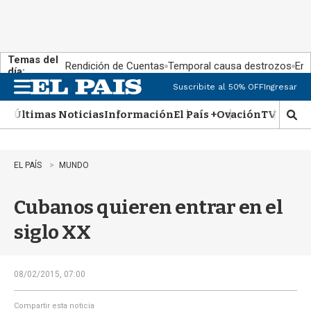
Temas del
Rendición de Cuentas
Temporal causa destrozos
En 
día:
Suscribite al 50% OFF
Ingresar
M
e
Últimas Noticias
Información
El País +
Ovación
TV Show
n
M
u
o
s
t
EL PAÍS
MUNDO
r
a
Cubanos quieren entrar en el
r
b
siglo XX
�
s
q
u
08/02/2015, 07:00
e
d
Compartir esta noticia