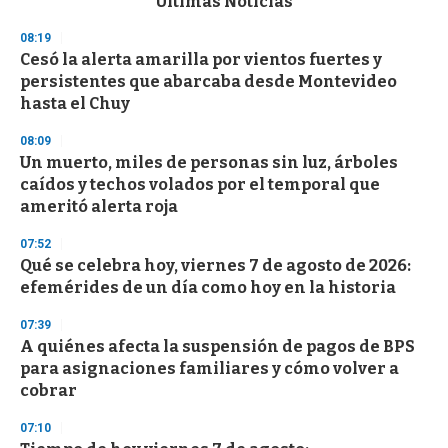
Últimas Noticias
o
n
08:19
d
Cesó la alerta amarilla por vientos fuertes y
s
o
persistentes que abarcaba desde Montevideo
f
hasta el Chuy
3
3
s
08:09
e
Un muerto, miles de personas sin luz, árboles
c
caídos y techos volados por el temporal que
o
n
ameritó alerta roja
d
s
07:52
Qué se celebra hoy, viernes 7 de agosto de 2026:
efemérides de un día como hoy en la historia
07:39
A quiénes afecta la suspensión de pagos de BPS
para asignaciones familiares y cómo volver a
cobrar
07:10