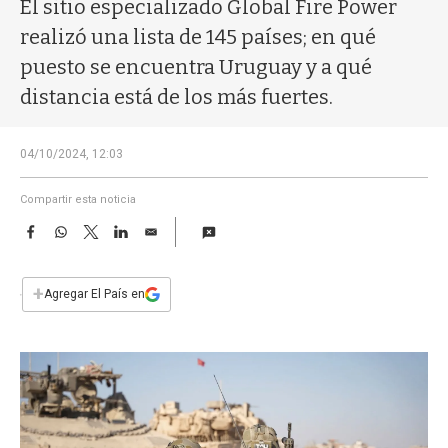
a
El sitio especializado Global Fire Power
realizó una lista de 145 países; en qué
puesto se encuentra Uruguay y a qué
distancia está de los más fuertes.
04/10/2024, 12:03
Compartir esta noticia
F
W
T
L
E
a
h
w
i
m
c
a
i
n
a
e
t
t
k
i
+
Agregar El País en
b
s
t
e
l
o
A
e
d
o
p
r
I
k
p
n