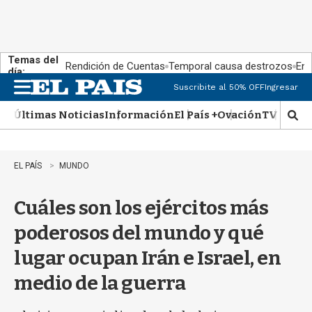
Temas del
Rendición de Cuentas
Temporal causa destrozos
En 
día:
Suscribite al 50% OFF
Ingresar
M
e
Últimas Noticias
Información
El País +
Ovación
TV Show
n
M
u
o
s
t
EL PAÍS
MUNDO
r
a
Cuáles son los ejércitos más
r
b
poderosos del mundo y qué
�
s
lugar ocupan Irán e Israel, en
q
u
medio de la guerra
e
d