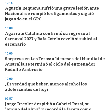
s
10:15
Agustín Requena sufrió una grave lesión ante
Nacional: se rompió los ligamentos y siguió
jugando en el GPC
10:08
Agarrate Catalina confirmó su regreso al
Carnaval 2027 y Rafa Cotelo reveló si subirá al
escenario
10:00
Sorpresa en Los Teros: a 14 meses del Mundial de
Australia se terminó el ciclo del entrenador
Rodolfo Ambrosio
10:00
¿Es verdad que beben menos alcohol los
adolescentes de hoy?
09:57
Jorge Drexler despidió a Gabriel Rossi, su
"amigo del alma", y recordó la faceta como