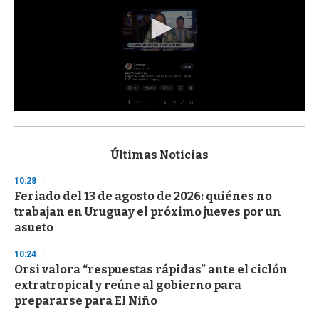
0
s
e
c
Últimas Noticias
o
n
10:28
d
Feriado del 13 de agosto de 2026: quiénes no
s
o
trabajan en Uruguay el próximo jueves por un
f
asueto
3
3
s
10:24
e
Orsi valora “respuestas rápidas” ante el ciclón
c
extratropical y reúne al gobierno para
o
n
prepararse para El Niño
d