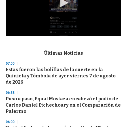
0
s
e
c
Últimas Noticias
o
n
07:00
d
Estas fueron las bolillas de la suerte en la
s
o
Quiniela y Tómbola de ayer viernes 7 de agosto
f
de 2026
3
3
s
06:38
e
Paso a paso, Equal Mostaza encabezó el podio de
c
Carlos Daniel Etchechoury en el Comparación de
o
n
Palermo
d
s
06:00