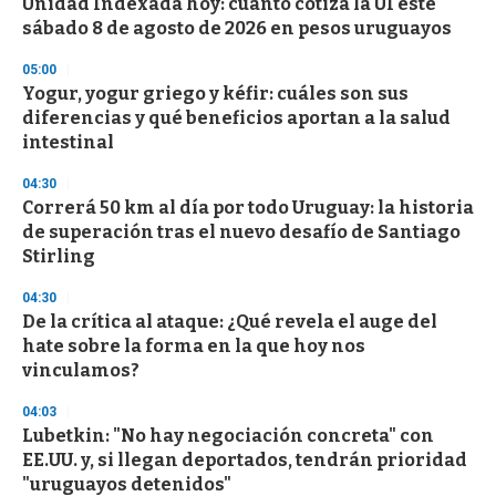
Unidad Indexada hoy: cuánto cotiza la UI este
sábado 8 de agosto de 2026 en pesos uruguayos
05:00
Yogur, yogur griego y kéfir: cuáles son sus
diferencias y qué beneficios aportan a la salud
intestinal
04:30
Correrá 50 km al día por todo Uruguay: la historia
de superación tras el nuevo desafío de Santiago
Stirling
04:30
De la crítica al ataque: ¿Qué revela el auge del
hate sobre la forma en la que hoy nos
vinculamos?
04:03
Lubetkin: "No hay negociación concreta" con
EE.UU. y, si llegan deportados, tendrán prioridad
"uruguayos detenidos"