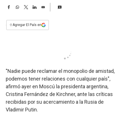
a
F
W
T
L
E
a
h
w
i
m
c
a
i
n
a
e
t
t
k
i
+
Agregar El País en
b
s
t
e
l
o
A
e
d
o
p
r
I
k
p
n
"Nadie puede reclamar el monopolio de amistad,
podemos tener relaciones con cualquier país",
afirmó ayer en Moscú la presidenta argentina,
Cristina Fernández de Kirchner, ante las críticas
recibidas por su acercamiento a la Rusia de
Vladimir Putin.