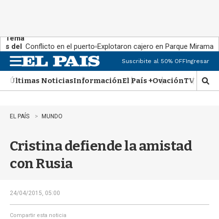
Tema
s del
Conflicto en el puerto
Explotaron cajero en Parque Miramar
día:
Suscribite al 50% OFF
Ingresar
M
e
Últimas Noticias
Información
El País +
Ovación
TV Show
n
M
u
o
s
t
EL PAÍS
MUNDO
r
a
Cristina defiende la amistad
r
b
con Rusia
�
s
q
u
24/04/2015, 05:00
e
d
Compartir esta noticia