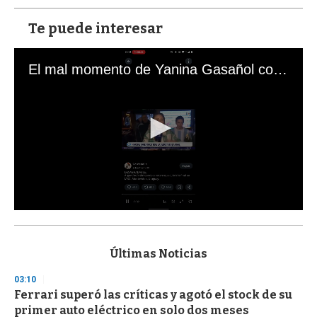
Te puede interesar
El mal momento de Yanina Gasañol con un hincha argentino en "Subrayado"
0
s
e
c
Últimas Noticias
o
n
03:10
d
Ferrari superó las críticas y agotó el stock de su
s
o
primer auto eléctrico en solo dos meses
f