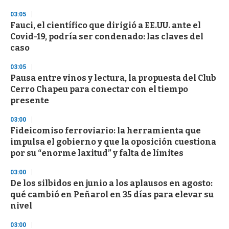
3
03:05
3
s
Fauci, el científico que dirigió a EE.UU. ante el
e
Covid-19, podría ser condenado: las claves del
c
caso
o
n
d
03:05
s
Pausa entre vinos y lectura, la propuesta del Club
Cerro Chapeu para conectar con el tiempo
presente
03:00
Fideicomiso ferroviario: la herramienta que
impulsa el gobierno y que la oposición cuestiona
por su “enorme laxitud” y falta de límites
03:00
De los silbidos en junio a los aplausos en agosto:
qué cambió en Peñarol en 35 días para elevar su
nivel
03:00