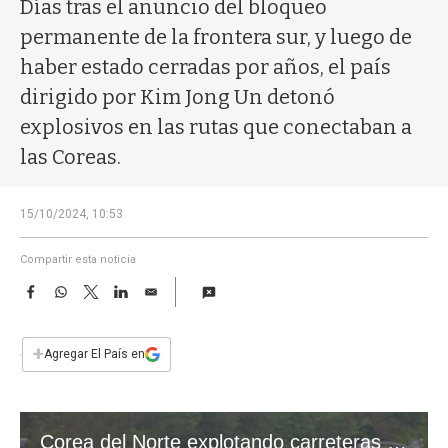
a
Días tras el anuncio del bloqueo
permanente de la frontera sur, y luego de
haber estado cerradas por años, el país
dirigido por Kim Jong Un detonó
explosivos en las rutas que conectaban a
las Coreas.
15/10/2024, 10:53
Compartir esta noticia
F
W
T
L
E
a
h
w
i
m
c
a
i
n
a
e
t
t
k
i
+
Agregar El País en
b
s
t
e
l
o
A
e
d
o
p
r
I
k
p
n