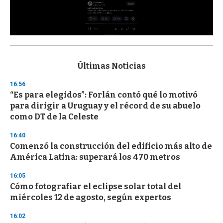
0
s
e
c
Últimas Noticias
o
n
16:56
d
“Es para elegidos”: Forlán contó qué lo motivó
s
o
para dirigir a Uruguay y el récord de su abuelo
f
como DT de la Celeste
3
3
s
16:40
e
Comenzó la construcción del edificio más alto de
c
América Latina: superará los 470 metros
o
n
d
16:05
s
Cómo fotografiar el eclipse solar total del
miércoles 12 de agosto, según expertos
16:02