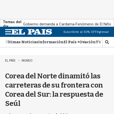
Temas del
Gobierno demanda a Cardama
Fenómeno de El Niño
día:
Suscribite al 50% OFF
Ingresar
M
e
Últimas Noticias
Información
El País +
Ovación
TV Show
n
M
u
o
s
t
EL PAÍS
MUNDO
r
a
Corea del Norte dinamitó las
r
b
carreteras de su frontera con
�
s
Corea del Sur: la respuesta de
q
u
Seúl
e
d