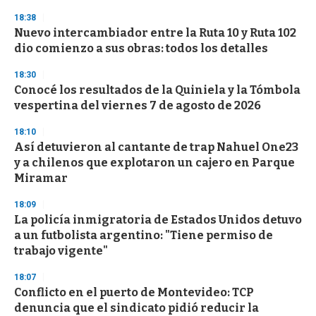
3
s
18:38
e
Nuevo intercambiador entre la Ruta 10 y Ruta 102
c
dio comienzo a sus obras: todos los detalles
o
n
d
18:30
s
Conocé los resultados de la Quiniela y la Tómbola
vespertina del viernes 7 de agosto de 2026
18:10
Así detuvieron al cantante de trap Nahuel One23
y a chilenos que explotaron un cajero en Parque
Miramar
18:09
La policía inmigratoria de Estados Unidos detuvo
a un futbolista argentino: "Tiene permiso de
trabajo vigente"
18:07
Conflicto en el puerto de Montevideo: TCP
denuncia que el sindicato pidió reducir la