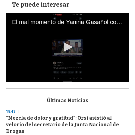
Te puede interesar
El mal momento de Yanina Gasañol con un hincha argentino en "Subrayado"
0
s
e
c
Últimas Noticias
o
n
18:43
d
"Mezcla de dolor y gratitud": Orsi asistió al
s
o
velorio del secretario de la Junta Nacional de
f
Drogas
3