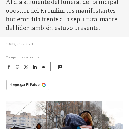
a
Al día siguiente del funeral del principal
opositor del Kremlin, los manifestantes
hicieron fila frente a la sepultura; madre
del líder también estuvo presente.
03/03/2024, 02:15
Compartir esta noticia
F
W
T
L
E
a
h
w
i
m
c
a
i
n
a
e
t
t
k
i
+
Agregar El País en
b
s
t
e
l
o
A
e
d
o
p
r
I
k
p
n