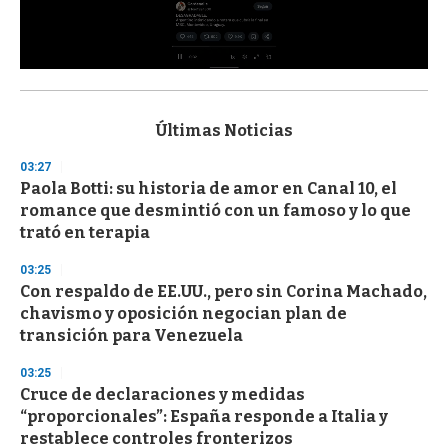
0
s
e
c
Últimas Noticias
o
n
03:27
d
Paola Botti: su historia de amor en Canal 10, el
s
o
romance que desmintió con un famoso y lo que
f
trató en terapia
3
3
s
03:25
e
Con respaldo de EE.UU., pero sin Corina Machado,
c
chavismo y oposición negocian plan de
o
n
transición para Venezuela
d
s
03:25
Cruce de declaraciones y medidas
“proporcionales”: España responde a Italia y
restablece controles fronterizos