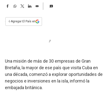
a
F
W
T
L
E
a
h
w
i
m
c
a
i
n
a
e
t
t
k
i
+
Agregar El País en
b
s
t
e
l
o
A
e
d
o
p
r
I
k
p
n
Una misión de más de 30 empresas de Gran
Bretaña, la mayor de ese país que visita Cuba en
una década, comenzó a explorar oportunidades de
negocios e inversiones en la isla, informó la
embajada británica.