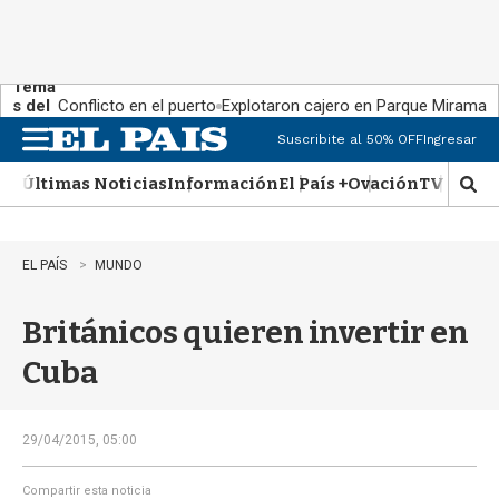
Tema
s del
Conflicto en el puerto
Explotaron cajero en Parque Miramar
día:
Suscribite al 50% OFF
Ingresar
M
e
Últimas Noticias
Información
El País +
Ovación
TV Show
n
M
u
o
s
t
EL PAÍS
MUNDO
r
a
Británicos quieren invertir en
r
b
Cuba
�
s
q
u
29/04/2015, 05:00
e
d
Compartir esta noticia