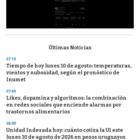
0
s
e
c
Últimas Noticias
o
n
07:10
d
Tiempo de hoy lunes 10 de agosto: temperaturas,
s
o
vientos y nubosidad, según el pronóstico de
f
Inumet
3
3
s
07:00
e
Likes, dopamina y algoritmos: la combinación
c
en redes sociales que enciende alarmas por
o
n
trastornos alimentarios
d
s
06:00
Unidad Indexada hoy: cuánto cotiza la UI este
lunes 10 de agosto de 2026 en pesos uruguayos