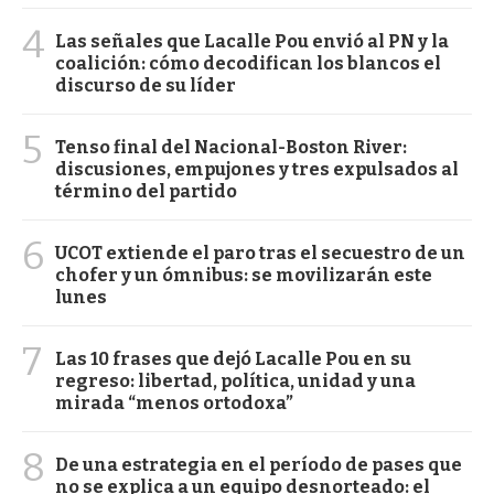
4
Las señales que Lacalle Pou envió al PN y la
coalición: cómo decodifican los blancos el
discurso de su líder
5
Tenso final del Nacional-Boston River:
discusiones, empujones y tres expulsados al
término del partido
6
UCOT extiende el paro tras el secuestro de un
chofer y un ómnibus: se movilizarán este
lunes
7
Las 10 frases que dejó Lacalle Pou en su
regreso: libertad, política, unidad y una
mirada “menos ortodoxa”
8
De una estrategia en el período de pases que
no se explica a un equipo desnorteado: el