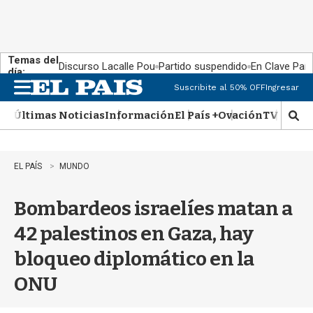
Temas del
Discurso Lacalle Pou
Partido suspendido
En Clave País
día:
Suscribite al 50% OFF
Ingresar
M
e
Últimas Noticias
Información
El País +
Ovación
TV Show
n
M
u
o
s
t
EL PAÍS
MUNDO
r
a
Bombardeos israelíes matan a
r
b
42 palestinos en Gaza, hay
�
s
bloqueo diplomático en la
q
u
ONU
e
d