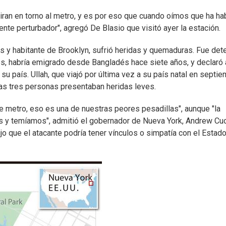
ran en torno al metro, y es por eso que cuando oímos que ha ha
ente perturbador", agregó De Blasio que visitó ayer la estación.
os y habitante de Brooklyn, sufrió heridas y quemaduras. Fue det
es, habría emigrado desde Bangladés hace siete años, y declaró 
u país. Ullah, que viajó por última vez a su país natal en septie
ras tres personas presentaban heridas leves.
 metro, eso es una de nuestras peores pesadillas", aunque "la
os y temíamos", admitió el gobernador de Nueva York, Andrew Cu
jo que el atacante podría tener vínculos o simpatía con el Estad