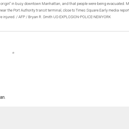
n origin" in busy downtown Manhattan, and that people were being evacuated. 
near the Port Authority transit terminal, close to Times Square.Early media repor
were injured. / AFP / Bryan R. Smith US-EXPLOSION-POLICE-NEWYORK
an.