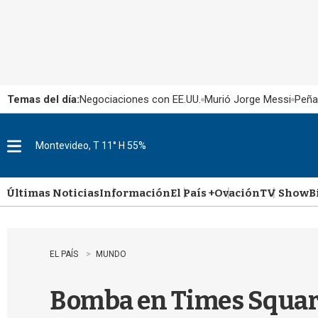
Temas del día:
Negociaciones con EE.UU.
Murió Jorge Messi
Peña
Montevideo, T 11° H 55%
M
e
n
u
Últimas Noticias
Información
El País +
Ovación
TV Show
B
EL PAÍS
MUNDO
Bomba en Times Square: