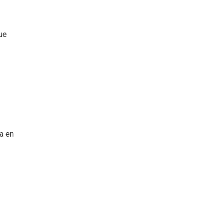
ue
a en