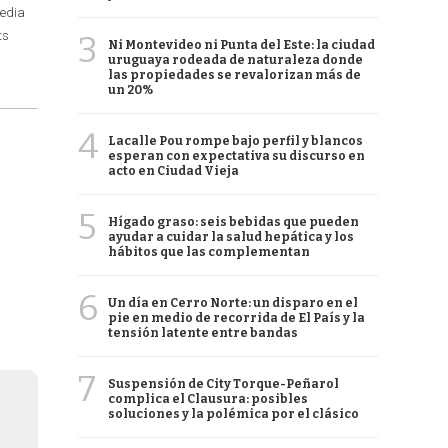
Media
ts
3
Ni Montevideo ni Punta del Este: la ciudad
uruguaya rodeada de naturaleza donde
las propiedades se revalorizan más de
un 20%
4
Lacalle Pou rompe bajo perfil y blancos
esperan con expectativa su discurso en
acto en Ciudad Vieja
5
Hígado graso: seis bebidas que pueden
ayudar a cuidar la salud hepática y los
hábitos que las complementan
6
Un día en Cerro Norte: un disparo en el
pie en medio de recorrida de El País y la
tensión latente entre bandas
7
Suspensión de City Torque-Peñarol
complica el Clausura: posibles
soluciones y la polémica por el clásico