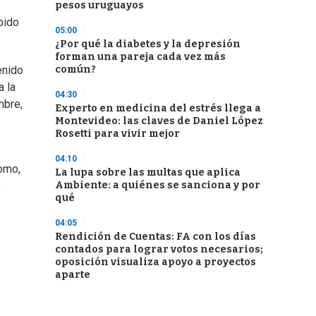
pesos uruguayos
bido
05:00
¿Por qué la diabetes y la depresión
forman una pareja cada vez más
común?
enido
a la
04:30
mbre,
Experto en medicina del estrés llega a
Montevideo: las claves de Daniel López
Rosetti para vivir mejor
04:10
omo,
La lupa sobre las multas que aplica
Ambiente: a quiénes se sanciona y por
o
qué
04:05
Rendición de Cuentas: FA con los días
contados para lograr votos necesarios;
oposición visualiza apoyo a proyectos
aparte