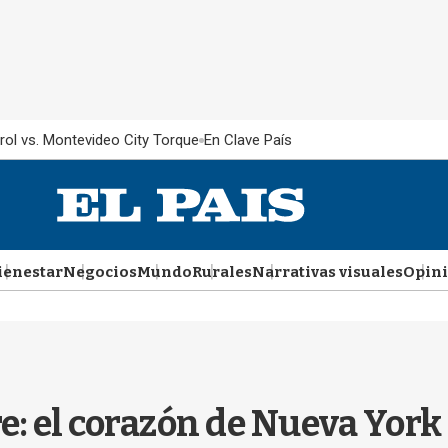
rol vs. Montevideo City Torque
En Clave País
ienestar
Negocios
Mundo
Rurales
Narrativas visuales
Opin
 el corazón de Nueva York 