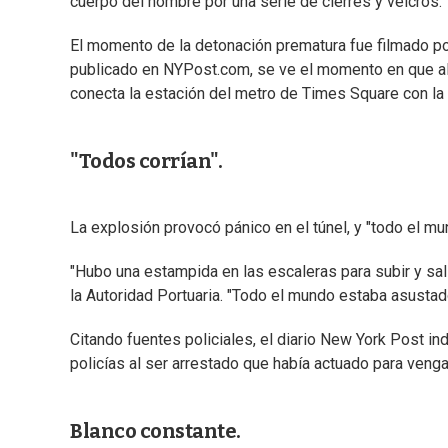
cuerpo del hombre por una serie de cierres y velcros.
El momento de la detonación prematura fue filmado por
publicado en NYPost.com, se ve el momento en que alg
conecta la estación del metro de Times Square con la
"Todos corrían".
La explosión provocó pánico en el túnel, y "todo el mu
"Hubo una estampida en las escaleras para subir y sal
la Autoridad Portuaria. "Todo el mundo estaba asustado
Citando fuentes policiales, el diario New York Post in
policías al ser arrestado que había actuado para veng
Blanco constante.