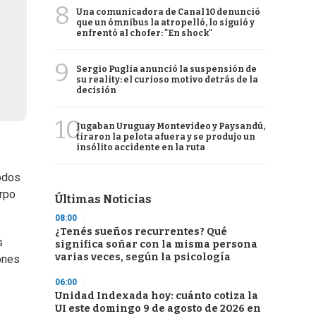
8
Una comunicadora de Canal 10 denunció
que un ómnibus la atropelló, lo siguió y
enfrentó al chofer: "En shock"
9
Sergio Puglia anunció la suspensión de
su reality: el curioso motivo detrás de la
decisión
10
Jugaban Uruguay Montevideo y Paysandú,
tiraron la pelota afuera y se produjo un
insólito accidente en la ruta
todos
erpo
Últimas Noticias
08:00
¿Tenés sueños recurrentes? Qué
s
significa soñar con la misma persona
varias veces, según la psicología
ones
06:00
Unidad Indexada hoy: cuánto cotiza la
UI este domingo 9 de agosto de 2026 en