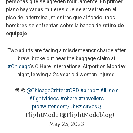
personas que se agreden mutuamente. En primer
plano hay varias mujeres que se arrastran en el
piso de la terminal, mientras que al fondo unos
hombres se enfrentan sobre la banda de
retiro de
equipaje
.
Two adults are facing a misdemeanor charge after
brawl broke out near the baggage claim at
#Chicago
's O'Hare International Airport on Monday
night, leaving a 24 year old woman injured.
🎥 ©
@ChicagoCritter
#ORD
#airport
#Illinois
#fightvideos
#ohare
#travellers
pic.twitter.com/DbBzY4VosQ
— FlightMode (@FlightModeblog)
May 25, 2023