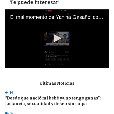
Te puede interesar
El mal momento de Yanina Gasañol con un hincha argentino en "Subrayado"
0
s
e
c
Últimas Noticias
o
n
04:30
d
“Desde que nació mi bebé ya no tengo ganas”:
s
o
lactancia, sexualidad y deseo sin culpa
f
3
04:06