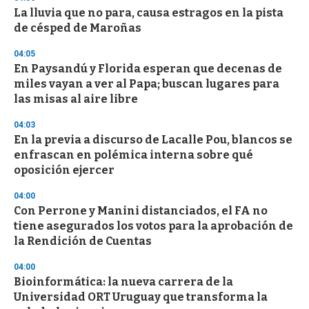
3
s
La lluvia que no para, causa estragos en la pista
e
de césped de Maroñas
c
o
04:05
n
d
En Paysandú y Florida esperan que decenas de
s
miles vayan a ver al Papa; buscan lugares para
las misas al aire libre
04:03
En la previa a discurso de Lacalle Pou, blancos se
enfrascan en polémica interna sobre qué
oposición ejercer
04:00
Con Perrone y Manini distanciados, el FA no
tiene asegurados los votos para la aprobación de
la Rendición de Cuentas
04:00
Bioinformática: la nueva carrera de la
Universidad ORT Uruguay que transforma la