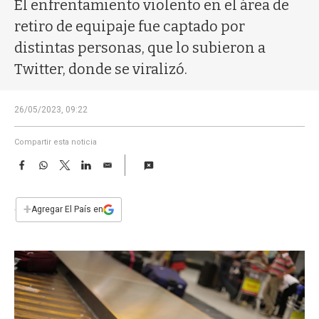
a
El enfrentamiento violento en el área de
retiro de equipaje fue captado por
distintas personas, que lo subieron a
Twitter, donde se viralizó.
26/05/2023, 09:22
Compartir esta noticia
F
W
T
L
E
a
h
w
i
m
c
a
i
n
a
e
t
t
k
i
+
Agregar El País en
b
s
t
e
l
o
A
e
d
o
p
r
I
k
p
n