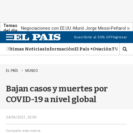
Temas
Negociaciones con EE.UU.
Murió Jorge Messi
Peñarol vs
del día:
Suscribite al 50% OFF
Ingresar
M
e
Últimas Noticias
Información
El País +
Ovación
TV Show
n
M
u
o
s
t
EL PAÍS
MUNDO
r
a
Bajan casos y muertes por
r
b
COVID-19 a nivel global
�
s
q
u
24/06/2021, 20:00
e
d
Compartir esta noticia