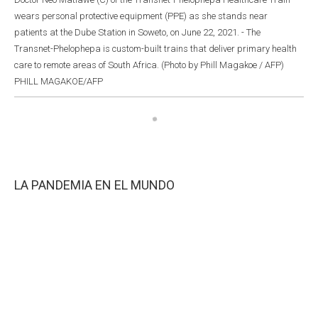
wears personal protective equipment (PPE) as she stands near
patients at the Dube Station in Soweto, on June 22, 2021. - The
Transnet-Phelophepa is custom-built trains that deliver primary health
care to remote areas of South Africa. (Photo by Phill Magakoe / AFP)
PHILL MAGAKOE/AFP
LA PANDEMIA EN EL MUNDO