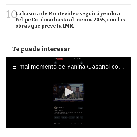
10
La basura de Montevideo seguirá yendo a
Felipe Cardoso hasta al menos 2055, con las
obras que prevé la IMM
Te puede interesar
El mal momento de Yanina Gasañol con un hincha argentino en "Subrayado"
0
s