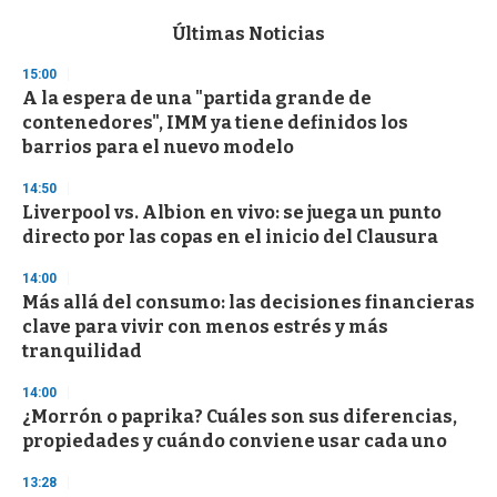
e
c
Últimas Noticias
o
n
15:00
d
A la espera de una "partida grande de
s
o
contenedores", IMM ya tiene definidos los
f
barrios para el nuevo modelo
3
3
s
14:50
e
Liverpool vs. Albion en vivo: se juega un punto
c
directo por las copas en el inicio del Clausura
o
n
d
14:00
s
Más allá del consumo: las decisiones financieras
clave para vivir con menos estrés y más
tranquilidad
14:00
¿Morrón o paprika? Cuáles son sus diferencias,
propiedades y cuándo conviene usar cada uno
13:28