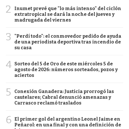
2
Inumet prevé que "lo más intenso" del ciclón
extratropical se dará la noche del jueves y
madrugada del viernes
3
"Perdí todo": el conmovedor pedido de ayuda
de una periodista deportiva tras incendio de
su casa
4
Sorteo del 5 de Oro de este miércoles 5 de
agosto de 2026: números sorteados, pozos y
aciertos
5
Conexión Ganadera: Justicia prorrogó las
cautelares; Cabral denunció amenazas y
Carrasco reclamó traslados
6
El primer gol del argentino Leonel Jaime en
Peñarol: en una final y con una definición de