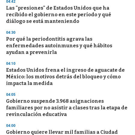
04:42
3
s
Las "presiones" de Estados Unidos que ha
e
recibido el gobierno en este período y qué
c
diálogo se está manteniendo
o
n
d
04:30
s
Por qué la periodontitis agrava las
enfermedades autoinmunes y qué hábitos
ayudan a prevenirla
04:10
Estados Unidos frena el ingreso de aguacate de
México: los motivos detrás del bloqueo y cómo
impacta la medida
04:05
Gobierno suspende 3.968 asignaciones
familiares por no asistir a clases tras la etapa de
revinculación educativa
04:00
Gobierno quiere llevar mil familias a Ciudad