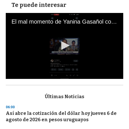
Te puede interesar
El mal momento de Yanina Gasañol con un hincha argentino en "Subrayado"
0
s
e
c
Últimas Noticias
o
n
06:00
d
Así abre la cotización del dólar hoy jueves 6 de
s
o
agosto de 2026 en pesos uruguayos
f
3