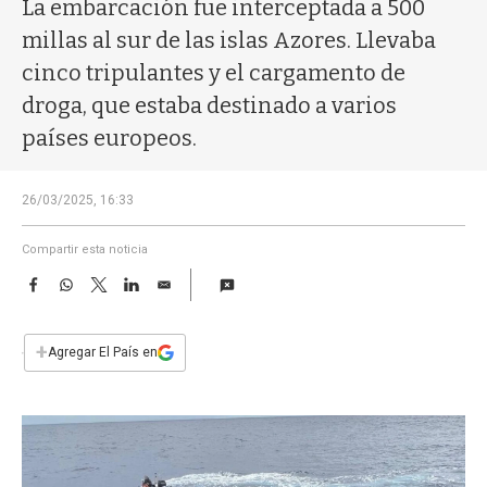
a
La embarcación fue interceptada a 500
millas al sur de las islas Azores. Llevaba
cinco tripulantes y el cargamento de
droga, que estaba destinado a varios
países europeos.
26/03/2025, 16:33
Compartir esta noticia
F
W
T
L
E
a
h
w
i
m
c
a
i
n
a
e
t
t
k
i
+
Agregar El País en
b
s
t
e
l
o
A
e
d
o
p
r
I
k
p
n