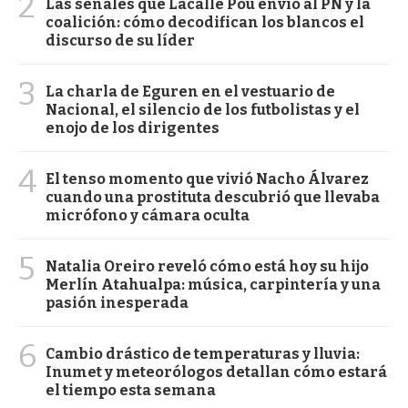
2
Las señales que Lacalle Pou envió al PN y la
coalición: cómo decodifican los blancos el
discurso de su líder
3
La charla de Eguren en el vestuario de
Nacional, el silencio de los futbolistas y el
enojo de los dirigentes
4
El tenso momento que vivió Nacho Álvarez
cuando una prostituta descubrió que llevaba
micrófono y cámara oculta
5
Natalia Oreiro reveló cómo está hoy su hijo
Merlín Atahualpa: música, carpintería y una
pasión inesperada
6
Cambio drástico de temperaturas y lluvia:
Inumet y meteorólogos detallan cómo estará
el tiempo esta semana