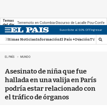
Temas
Terremoto en Colombia
Discurso de Lacalle Pou
Confere
del día:
Suscribite al 50% OFF
Ingresar
M
e
Últimas Noticias
Información
El País +
Ovación
TV Show
n
M
u
o
s
t
EL PAÍS
MUNDO
r
a
Asesinato de niña que fue
r
b
hallada en una valija en París
�
s
podría estar relacionado con
q
u
el tráfico de órganos
e
d