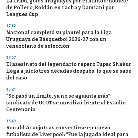
s
La Tribu, goles uruguayos por el mundo: doblete
e
de Pollero, Roldán en racha y Damiani por
c
Leagues Cup
o
n
d
17:12
s
Nacional completó su plantel para la Liga
Uruguaya de Básquetbol 2026-27 con un
venezolano de selección
17:07
El asesinato del legendario rapero Tupac Shakur
llega a juicio tres décadas después: lo que se sabe
del caso
16:24
"Se pasó un límite, ya no se aguanta más":
sindicato de UCOT se movilizó frente al Estadio
Centenario
15:49
Ronald Araujo tras convertirse en nuevo
futbolista de Liverpool: “Fue la jugada ideal para