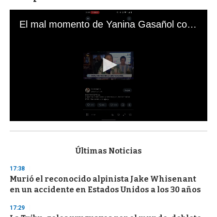
El mal momento de Yanina Gasañol con un hincha argentino en "Subrayado"
0
s
e
c
Últimas Noticias
o
n
17:38
d
Murió el reconocido alpinista Jake Whisenant
s
o
en un accidente en Estados Unidos a los 30 años
f
3
17:29
3