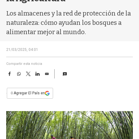
a
Los almacenes y la red de protección de la
naturaleza: cómo ayudan los bosques a
alimentar mejor al mundo.
21/03/2025, 04:01
Compartir esta noticia
F
W
T
L
E
a
h
w
i
m
c
a
i
n
a
e
t
t
k
i
+
Agregar El País en
b
s
t
e
l
o
A
e
d
o
p
r
I
k
p
n