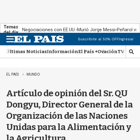
Temas
Negociaciones con EE.UU.
Murió Jorge Messi
Peñarol vs
del día:
Suscribite al 50% OFF
Ingresar
M
e
Últimas Noticias
Información
El País +
Ovación
TV Show
n
M
u
o
s
t
EL PAÍS
MUNDO
r
a
Artículo de opinión del Sr. QU
r
b
Dongyu, Director General de la
�
s
Organización de las Naciones
q
u
Unidas para la Alimentación y
e
d
la Agricultura