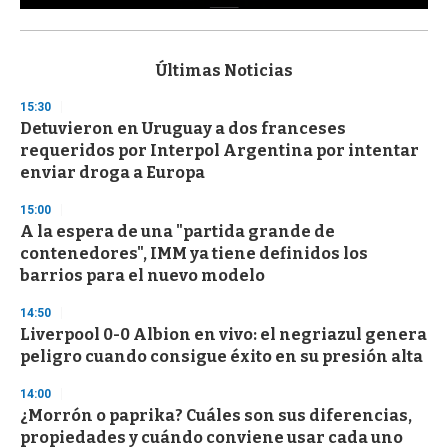
0
s
e
c
Últimas Noticias
o
n
15:30
d
Detuvieron en Uruguay a dos franceses
s
o
requeridos por Interpol Argentina por intentar
f
enviar droga a Europa
3
3
s
15:00
e
A la espera de una "partida grande de
c
contenedores", IMM ya tiene definidos los
o
n
barrios para el nuevo modelo
d
s
14:50
Liverpool 0-0 Albion en vivo: el negriazul genera
peligro cuando consigue éxito en su presión alta
14:00
¿Morrón o paprika? Cuáles son sus diferencias,
propiedades y cuándo conviene usar cada uno