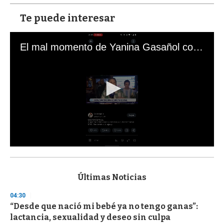
Te puede interesar
El mal momento de Yanina Gasañol con un hincha argentino en "Subrayado"
0
s
e
c
Últimas Noticias
o
n
04:30
d
“Desde que nació mi bebé ya no tengo ganas”:
s
o
lactancia, sexualidad y deseo sin culpa
f