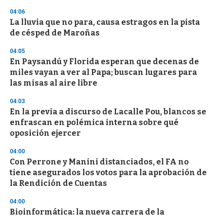
3
04:06
3
s
La lluvia que no para, causa estragos en la pista
e
de césped de Maroñas
c
o
04:05
n
d
En Paysandú y Florida esperan que decenas de
s
miles vayan a ver al Papa; buscan lugares para
las misas al aire libre
04:03
En la previa a discurso de Lacalle Pou, blancos se
enfrascan en polémica interna sobre qué
oposición ejercer
04:00
Con Perrone y Manini distanciados, el FA no
tiene asegurados los votos para la aprobación de
la Rendición de Cuentas
04:00
Bioinformática: la nueva carrera de la