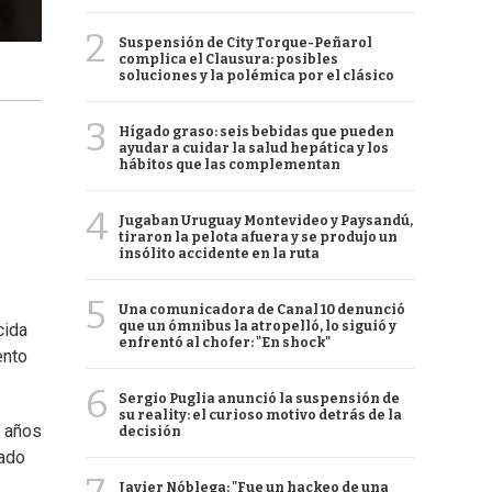
2
Suspensión de City Torque-Peñarol
complica el Clausura: posibles
soluciones y la polémica por el clásico
3
Hígado graso: seis bebidas que pueden
ayudar a cuidar la salud hepática y los
hábitos que las complementan
4
Jugaban Uruguay Montevideo y Paysandú,
tiraron la pelota afuera y se produjo un
insólito accidente en la ruta
5
Una comunicadora de Canal 10 denunció
que un ómnibus la atropelló, lo siguió y
ecida
enfrentó al chofer: "En shock"
ento
6
Sergio Puglia anunció la suspensión de
su reality: el curioso motivo detrás de la
4 años
decisión
ado
Javier Nóblega: "Fue un hackeo de una