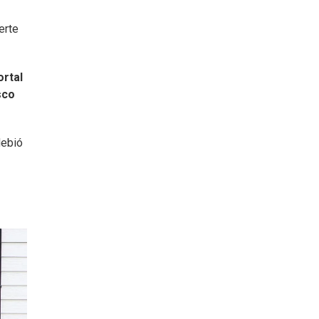
erte
ortal
sco
debió