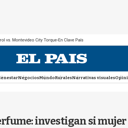
rol vs. Montevideo City Torque
En Clave País
ienestar
Negocios
Mundo
Rurales
Narrativas visuales
Opin
fume: investigan si mujer 