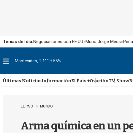
Temas del día:
Negociaciones con EE.UU.
Murió Jorge Messi
Peña
Montevideo, T 11° H 55%
M
e
n
u
Últimas Noticias
Información
El País +
Ovación
TV Show
B
EL PAÍS
MUNDO
Arma química en un per