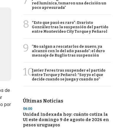
7
red lumínica, tomaron una decisión un
poco apresurada"
8
“Esto que pasó es raro”: Evaristo
González tras la suspensión del partido
entre Montevideo City Torque y Peñarol
9
"No salgan a rescatarlos de nuevo, ya
alcanzó con lo del año pasado": el duro
mensaje de Ruglio tras suspensión
10
Javier Feres tras suspender el partido
entre Torque y Peñarol: “Soy yo el que
decide cuando se juega y cuando no”
os de
ar
Últimas Noticias
do por
06:00
Unidad Indexada hoy: cuánto cotiza la
UI este domingo 9 de agosto de 2026 en
pesos uruguayos