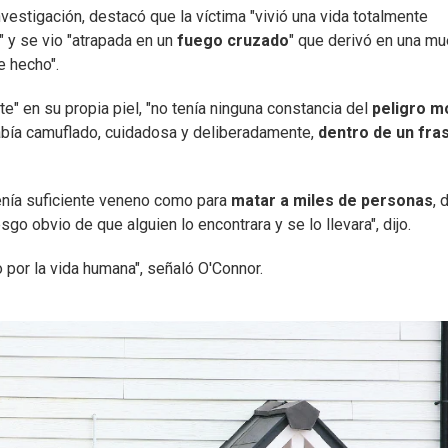
nvestigación, destacó que la víctima "vivió una vida totalmente
s" y se vio "atrapada en un
fuego cruzado
" que derivó en una mu
e hecho".
e" en su propia piel, "no tenía ninguna constancia del
peligro m
había camuflado, cuidadosa y deliberadamente,
dentro de un fra
tenía suficiente veneno como para
matar a miles de personas
, 
go obvio de que alguien lo encontrara y se lo llevara", dijo.
 por la vida humana", señaló O'Connor.