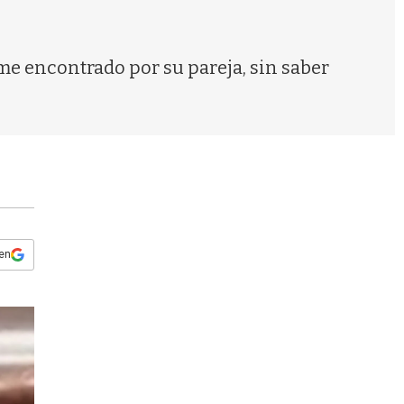
s
q
u
e
e encontrado por su pareja, sin saber
d
a
 en