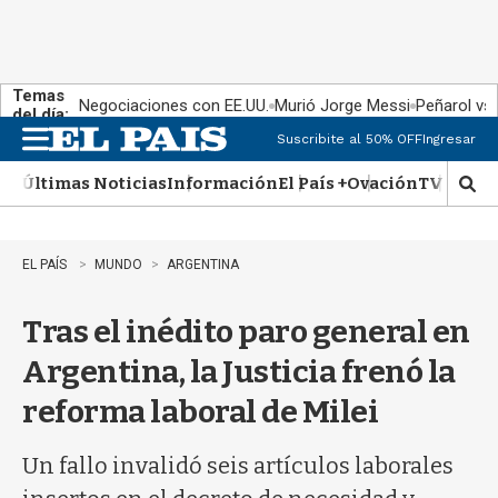
Temas
Negociaciones con EE.UU.
Murió Jorge Messi
Peñarol vs
del día:
Suscribite al 50% OFF
Ingresar
M
e
Últimas Noticias
Información
El País +
Ovación
TV Show
n
M
u
o
s
t
EL PAÍS
MUNDO
ARGENTINA
r
a
Tras el inédito paro general en
r
b
Argentina, la Justicia frenó la
�
s
reforma laboral de Milei
q
u
e
Un fallo invalidó seis artículos laborales
d