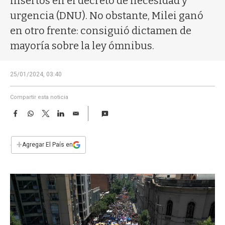
insertos en el decreto de necesidad y
a
urgencia (DNU). No obstante, Milei ganó
en otro frente: consiguió dictamen de
mayoría sobre la ley ómnibus.
25/01/2024, 03:40
Compartir esta noticia
F
W
T
L
E
a
h
w
i
m
c
a
i
n
a
e
t
t
k
i
+
Agregar El País en
b
s
t
e
l
o
A
e
d
o
p
r
I
k
p
n