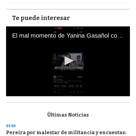
Te puede interesar
El mal momento de Yanina Gasañol con un hincha argentino en "Subrayado"
0
s
e
c
Últimas Noticias
o
n
03:50
d
Pereira por malestar de militancia y encuestas:
s