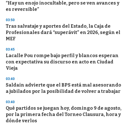
o
“Hay un enojo inocultable, pero se ven avances y
f
es reversible”
3
3
s
03:50
e
Tras salvataje y aportes del Estado, la Caja de
c
Profesionales dará “superávit” en 2026, según el
o
n
MEF
d
s
03:45
Lacalle Pou rompe bajo perfil y blancos esperan
con expectativa su discurso en acto en Ciudad
Vieja
03:40
Saldain advierte que el BPS está mal asesorando
a jubilados por la posibilidad de volver a trabajar
03:40
Qué partidos se juegan hoy, domingo 9 de agosto,
por la primera fecha del Torneo Clausura, hora y
dónde verlos