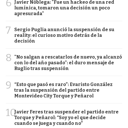
6
Javier Nóblega: "Fue un hackeo de una red
lumínica, tomaron una decisión un poco
apresurada"
7
Sergio Puglia anunció la suspensión de su
reality: el curioso motivo detrás de la
decisión
8
"No salgan a rescatarlos de nuevo, ya alcanzó
con lo del año pasado": el duro mensaje de
Ruglio tras suspensión
9
“Esto que pasó es raro”: Evaristo González
tras la suspensión del partido entre
Montevideo City Torque y Peñarol
10
Javier Feres tras suspender el partido entre
Torque y Peñarol: “Soy yo el que decide
cuando se juega y cuando no”