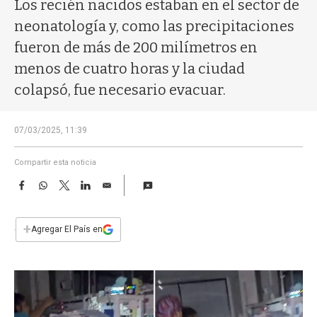
a
Los recién nacidos estaban en el sector de
neonatología y, como las precipitaciones
fueron de más de 200 milímetros en
menos de cuatro horas y la ciudad
colapsó, fue necesario evacuar.
07/03/2025, 11:39
Compartir esta noticia
F
W
T
L
E
a
h
w
i
m
c
a
i
n
a
e
t
t
k
i
+
Agregar El País en
b
s
t
e
l
o
A
e
d
o
p
r
I
k
p
n