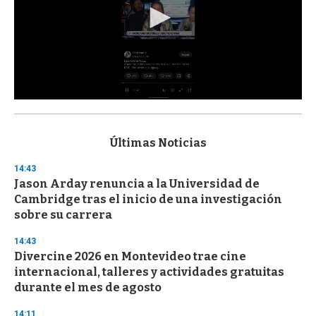
0
s
e
c
Últimas Noticias
o
n
14:43
d
Jason Arday renuncia a la Universidad de
s
o
Cambridge tras el inicio de una investigación
f
sobre su carrera
3
3
s
14:43
e
Divercine 2026 en Montevideo trae cine
c
internacional, talleres y actividades gratuitas
o
n
durante el mes de agosto
d
s
14:11