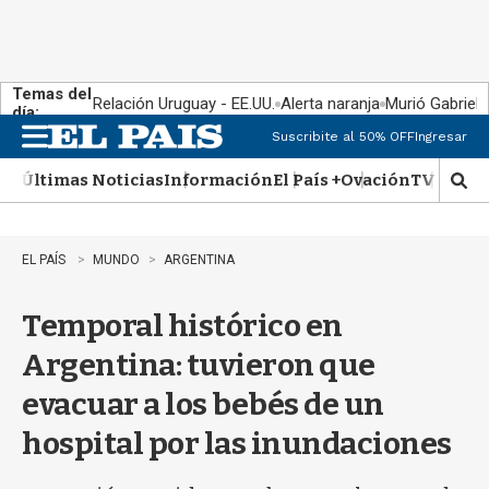
Temas del
Relación Uruguay - EE.UU.
Alerta naranja
Murió Gabriel 
día:
Suscribite al 50% OFF
Ingresar
M
e
Últimas Noticias
Información
El País +
Ovación
TV Show
n
M
u
o
s
t
EL PAÍS
MUNDO
ARGENTINA
r
a
Temporal histórico en
r
b
Argentina: tuvieron que
�
s
evacuar a los bebés de un
q
u
hospital por las inundaciones
e
d