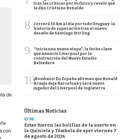
7
tras las críticas por su físico y reveló qué
le dijo Cristiano Ronaldo
8
Correrá 50 km al día por todo Uruguay: la
historia de superación tras el nuevo
desafío de Santiago Stirling
9
“Inicia una nueva etapa”: la fecha clave
que anunció Liverpool por la
construcción del Nuevo Estadio
Belvedere
10
¡Bombazo! En España afirman que Ronald
Araujo deja Barcelona y será nuevo
jugador del Liverpool de Inglaterra
nta de
Últimas Noticias
07:00
jefe
Estas fueron las bolillas de la suerte en
a con
la Quiniela y Tómbola de ayer viernes 7
de agosto de 2026
e