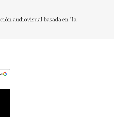
s
q
u
e
ucción audiovisual basada en “la
d
a
 en