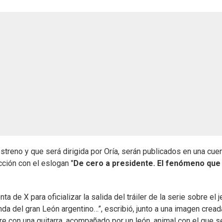
streno y que será dirigida por Oría, serán publicados en una cue
cción con el eslogan "
De cero a presidente. El fenómeno que
nta de X
para oficializar la salida del tráiler de la serie sobre el 
da del gran León argentino…”, escribió, junto a una imagen cread
bre con una guitarra, acompañado por un león, animal con el que s