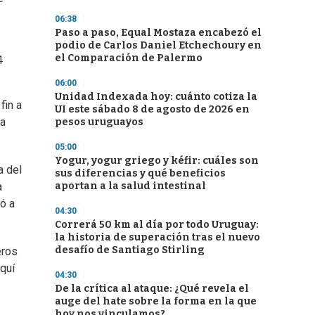
06:38
Paso a paso, Equal Mostaza encabezó el
podio de Carlos Daniel Etchechoury en
el Comparación de Palermo
4
06:00
Unidad Indexada hoy: cuánto cotiza la
fin a
UI este sábado 8 de agosto de 2026 en
 a
pesos uruguayos
05:00
Yogur, yogur griego y kéfir: cuáles son
a del
sus diferencias y qué beneficios
aportan a la salud intestinal
a
ó a
04:30
Correrá 50 km al día por todo Uruguay:
la historia de superación tras el nuevo
desafío de Santiago Stirling
eros
quí
04:30
De la crítica al ataque: ¿Qué revela el
auge del hate sobre la forma en la que
hoy nos vinculamos?