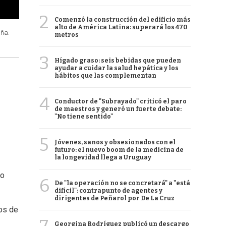
2
Comenzó la construcción del edificio más
alto de América Latina: superará los 470
aña.
metros
3
Hígado graso: seis bebidas que pueden
ayudar a cuidar la salud hepática y los
hábitos que las complementan
4
Conductor de "Subrayado" criticó el paro
de maestros y generó un fuerte debate:
"No tiene sentido"
5
Jóvenes, sanos y obsesionados con el
futuro: el nuevo boom de la medicina de
la longevidad llega a Uruguay
to
6
De "la operación no se concretará" a "está
difícil": contrapunto de agentes y
dirigentes de Peñarol por De La Cruz
os de
Georgina Rodríguez publicó un descargo