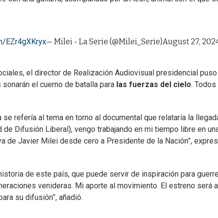
om/EZr4gXKryx
— Milei - La Serie (@Milei_Serie)
August 27, 202
iales, el director de Realización Audiovisual presidencial puso 
 sonarán el cuerno de batalla para
las fuerzas del cielo
. Todos
se refería al tema en torno al documental que relataría la llegad
d de Difusión Liberal), vengo trabajando en mi tiempo libre en un
a de Javier Milei desde cero a Presidente de la Nación”, expres
historia de este país, que puede servir de inspiración para guerr
neraciones venideras. Mi aporte al movimiento. El estreno será a
para su difusión”, añadió.