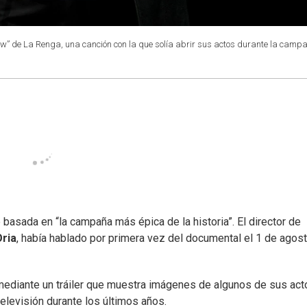
how” de La Renga, una canción con la que solía abrir sus actos durante la camp
ie basada en “la campaña más épica de la historia”. El director de
Oria
, había hablado por primera vez del documental el 1 de agos
mediante un tráiler que muestra imágenes de algunos de sus act
levisión durante los últimos años.