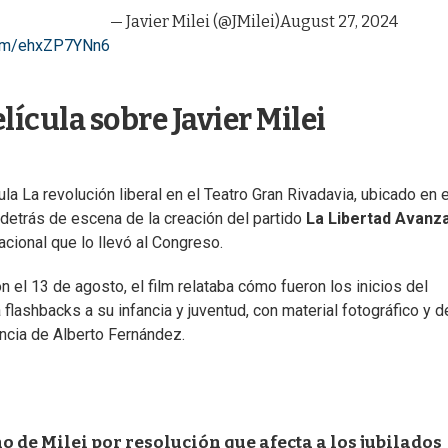
— Javier Milei (@JMilei)
August 27, 2024
.com/ehxZP7YNn6
elícula sobre Javier Milei
ula La revolución liberal en el Teatro Gran Rivadavia, ubicado en e
 detrás de escena de la creación del partido
La Libertad Avanz
cional que lo llevó al Congreso.
 el 13 de agosto, el film relataba cómo fueron los inicios del
a flashbacks a su infancia y juventud, con material fotográfico y d
ncia de Alberto Fernández.
o de Milei por resolución que afecta a los jubilados