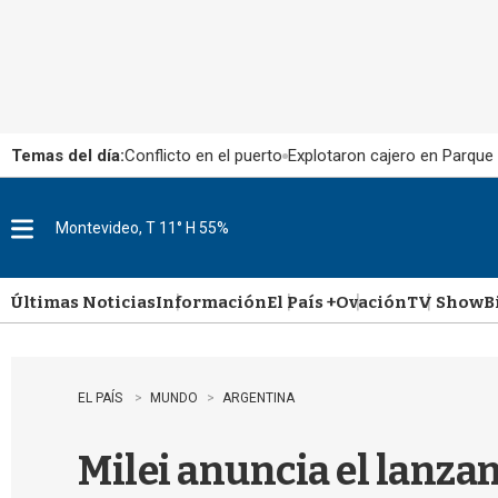
Temas del día:
Conflicto en el puerto
Explotaron cajero en Parque
Montevideo, T 11° H 55%
M
e
n
u
Últimas Noticias
Información
El País +
Ovación
TV Show
B
EL PAÍS
MUNDO
ARGENTINA
Milei anuncia el lanzam