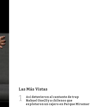
Las Más Vistas
1
Así detuvieron al cantante de trap
Nahuel One23 y a chilenos que
explotaron un cajero en Parque Miramar