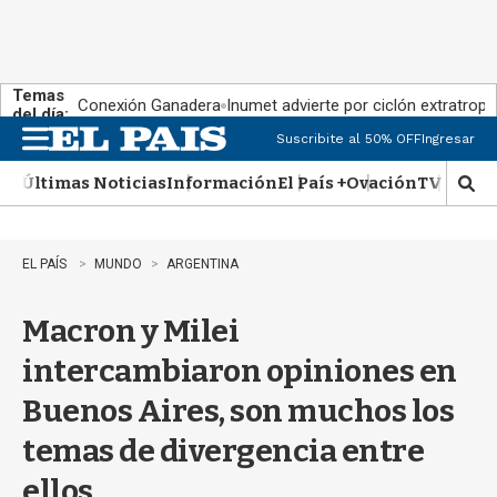
Temas
Conexión Ganadera
Inumet advierte por ciclón extratropi
del día:
Suscribite al 50% OFF
Ingresar
M
e
Últimas Noticias
Información
El País +
Ovación
TV Show
n
M
u
o
s
t
EL PAÍS
MUNDO
ARGENTINA
r
a
Macron y Milei
r
b
intercambiaron opiniones en
�
s
Buenos Aires, son muchos los
q
u
temas de divergencia entre
e
d
ellos