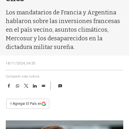
a
Los mandatarios de Francia y Argentina
hablaron sobre las inversiones francesas
en el país vecino, asuntos climáticos,
Mercosur y los desaparecidos en la
dictadura militar sureña.
18/11/2024, 04:35
Compartir esta noticia
F
W
T
L
E
a
h
w
i
m
c
a
i
n
a
e
t
t
k
i
+
Agregar El País en
b
s
t
e
l
o
A
e
d
o
p
r
I
k
p
n