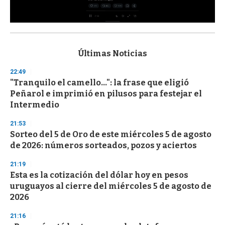
0
s
e
c
Últimas Noticias
o
n
22:49
d
"Tranquilo el camello...": la frase que eligió
s
o
Peñarol e imprimió en pilusos para festejar el
f
Intermedio
3
3
s
21:53
e
Sorteo del 5 de Oro de este miércoles 5 de agosto
c
de 2026: números sorteados, pozos y aciertos
o
n
d
21:19
s
Esta es la cotización del dólar hoy en pesos
uruguayos al cierre del miércoles 5 de agosto de
2026
21:16