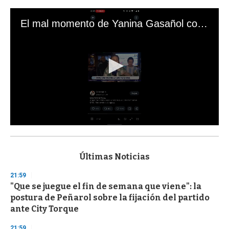
El mal momento de Yanina Gasañol con un hincha argentino en "Subrayado"
0
s
e
c
Últimas Noticias
o
n
21:59
d
"Que se juegue el fin de semana que viene": la
s
o
postura de Peñarol sobre la fijación del partido
f
ante City Torque
3
3
s
21:59