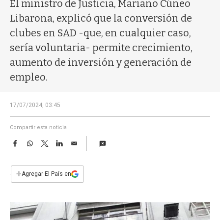
a
El ministro de Justicia, Mariano Cúneo
Libarona, explicó que la conversión de
clubes en SAD -que, en cualquier caso,
sería voluntaria- permite crecimiento,
aumento de inversión y generación de
empleo.
17/07/2024, 03:45
Compartir esta noticia
F
W
T
L
E
a
h
w
i
m
c
a
i
n
a
e
t
t
k
i
+
Agregar El País en
b
s
t
e
l
o
A
e
d
o
p
r
I
k
p
n