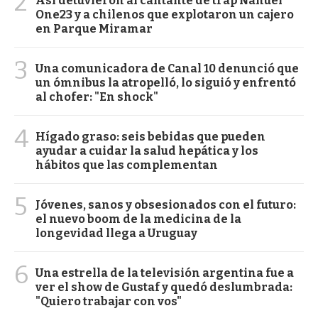
2
Así detuvieron al cantante de trap Nahuel
One23 y a chilenos que explotaron un cajero
en Parque Miramar
3
Una comunicadora de Canal 10 denunció que
un ómnibus la atropelló, lo siguió y enfrentó
al chofer: "En shock"
4
Hígado graso: seis bebidas que pueden
ayudar a cuidar la salud hepática y los
hábitos que las complementan
5
Jóvenes, sanos y obsesionados con el futuro:
el nuevo boom de la medicina de la
longevidad llega a Uruguay
6
Una estrella de la televisión argentina fue a
ver el show de Gustaf y quedó deslumbrada:
"Quiero trabajar con vos"