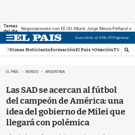
Temas
Negociaciones con EE.UU.
Murió Jorge Messi
Peñarol vs
del día:
Suscribite al 50% OFF
Ingresar
M
e
Últimas Noticias
Información
El País +
Ovación
TV Show
n
M
u
o
s
t
EL PAÍS
MUNDO
ARGENTINA
r
a
Las SAD se acercan al fútbol
r
b
del campeón de América: una
�
s
idea del gobierno de Milei que
q
u
llegará con polémica
e
d