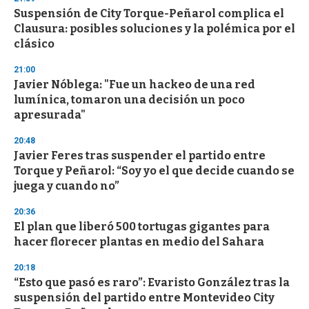
e
Suspensión de City Torque-Peñarol complica el
c
Clausura: posibles soluciones y la polémica por el
o
n
clásico
d
s
21:00
Javier Nóblega: "Fue un hackeo de una red
lumínica, tomaron una decisión un poco
apresurada"
20:48
Javier Feres tras suspender el partido entre
Torque y Peñarol: “Soy yo el que decide cuando se
juega y cuando no”
20:36
El plan que liberó 500 tortugas gigantes para
hacer florecer plantas en medio del Sahara
20:18
“Esto que pasó es raro”: Evaristo González tras la
suspensión del partido entre Montevideo City