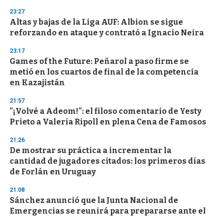
n
d
23:27
s
Altas y bajas de la Liga AUF: Albion se sigue
reforzando en ataque y contrató a Ignacio Neira
23:17
Games of the Future: Peñarol a paso firme se
metió en los cuartos de final de la competencia
en Kazajistán
21:57
"¡Volvé a Adeom!": el filoso comentario de Yesty
Prieto a Valeria Ripoll en plena Cena de Famosos
21:26
De mostrar su práctica a incrementar la
cantidad de jugadores citados: los primeros días
de Forlán en Uruguay
21:08
Sánchez anunció que la Junta Nacional de
Emergencias se reunirá para prepararse ante el