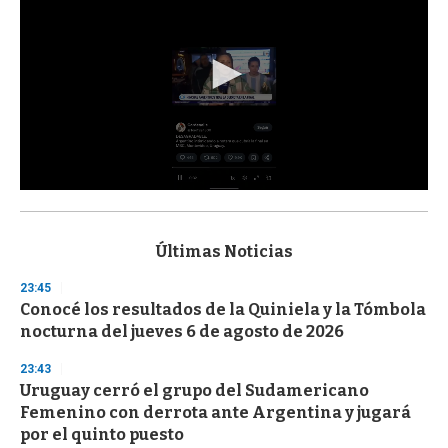
0
s
e
c
Últimas Noticias
o
n
23:45
d
Conocé los resultados de la Quiniela y la Tómbola
s
o
nocturna del jueves 6 de agosto de 2026
f
3
23:43
3
s
Uruguay cerró el grupo del Sudamericano
e
Femenino con derrota ante Argentina y jugará
c
por el quinto puesto
o