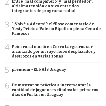
2
Entre "mal compañero" y "mal perdedor",
altísima tensión en vivo entre dos
integrantes de programa radial
3
"¡Volvé a Adeom!": el filoso comentario de
Yesty Prieto a Valeria Ripoll en plena Cena de
Famosos
4
Peón rural murió en Cerro Largo tras ser
alcanzado por un rayo; hubo desplazados y
destrozos en varias zonas
5
premium - EL PAÍS Uruguay
6
De mostrar su práctica a incrementar la
cantidad de jugadores citados: los primeros
días de Forlán en Uruguay