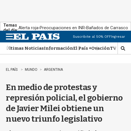
Temas
Alerta roja
Preocupaciones en INR
Bañados de Carrasco
del día:
Suscribite al 50% OFF
Ingresar
M
e
Últimas Noticias
Información
El País +
Ovación
TV Show
n
M
u
o
s
t
EL PAÍS
MUNDO
ARGENTINA
r
a
En medio de protestas y
r
b
represión policial, el gobierno
�
s
de Javier Milei obtiene un
q
u
nuevo triunfo legislativo
e
d