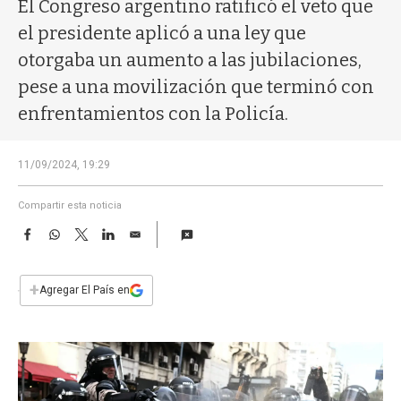
a
El Congreso argentino ratificó el veto que
el presidente aplicó a una ley que
otorgaba un aumento a las jubilaciones,
pese a una movilización que terminó con
enfrentamientos con la Policía.
11/09/2024, 19:29
Compartir esta noticia
F
W
T
L
E
a
h
w
i
m
c
a
i
n
a
e
t
t
k
i
+
Agregar El País en
b
s
t
e
l
o
A
e
d
o
p
r
I
k
p
n