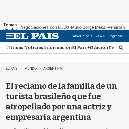
Temas
Negociaciones con EE.UU.
Murió Jorge Messi
Peñarol vs
del día:
Suscribite al 50% OFF
Ingresar
M
e
Últimas Noticias
Información
El País +
Ovación
TV Show
n
M
u
o
s
t
EL PAÍS
MUNDO
ARGENTINA
r
a
El reclamo de la familia de un
r
b
turista brasileño que fue
�
s
atropellado por una actriz y
q
u
empresaria argentina
e
d