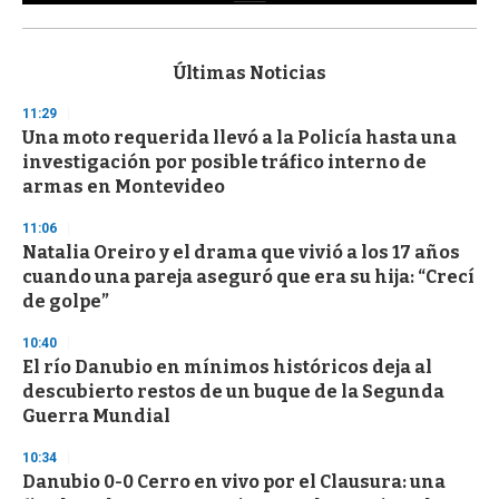
0
s
e
c
Últimas Noticias
o
n
11:29
d
Una moto requerida llevó a la Policía hasta una
s
o
investigación por posible tráfico interno de
f
armas en Montevideo
3
3
s
11:06
e
Natalia Oreiro y el drama que vivió a los 17 años
c
cuando una pareja aseguró que era su hija: “Crecí
o
n
de golpe”
d
s
10:40
El río Danubio en mínimos históricos deja al
descubierto restos de un buque de la Segunda
Guerra Mundial
10:34
Danubio 0-0 Cerro en vivo por el Clausura: una