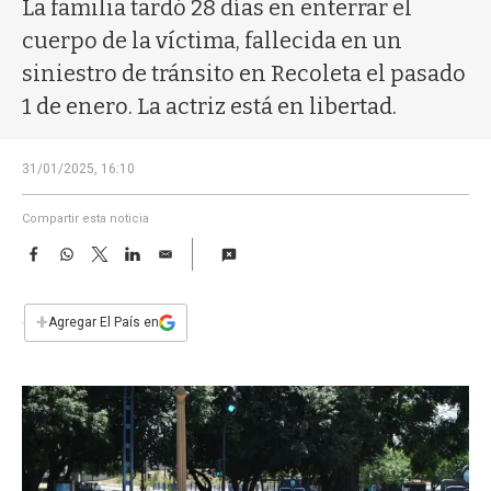
a
La familia tardó 28 días en enterrar el
cuerpo de la víctima, fallecida en un
siniestro de tránsito en Recoleta el pasado
1 de enero. La actriz está en libertad.
31/01/2025, 16:10
Compartir esta noticia
F
W
T
L
E
a
h
w
i
m
c
a
i
n
a
e
t
t
k
i
+
Agregar El País en
b
s
t
e
l
o
A
e
d
o
p
r
I
k
p
n