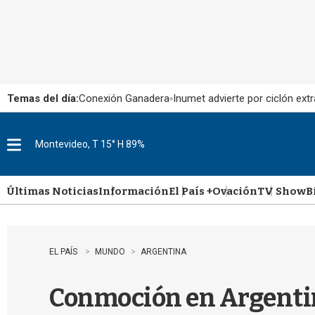
Temas del día:
Conexión Ganadera
Inumet advierte por ciclón extr
Montevideo, T 15° H 89%
M
e
n
u
Últimas Noticias
Información
El País +
Ovación
TV Show
B
EL PAÍS
MUNDO
ARGENTINA
Conmoción en Argentin