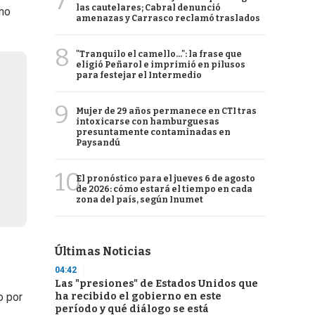
7
las cautelares; Cabral denunció
 no
amenazas y Carrasco reclamó traslados
8
"Tranquilo el camello...": la frase que
eligió Peñarol e imprimió en pilusos
para festejar el Intermedio
9
Mujer de 29 años permanece en CTI tras
intoxicarse con hamburguesas
presuntamente contaminadas en
Paysandú
10
El pronóstico para el jueves 6 de agosto
de 2026: cómo estará el tiempo en cada
zona del país, según Inumet
Últimas Noticias
04:42
Las "presiones" de Estados Unidos que
ha recibido el gobierno en este
o por
período y qué diálogo se está