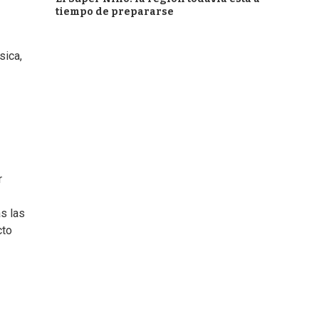
tiempo de prepararse
sica,
r
s las
cto