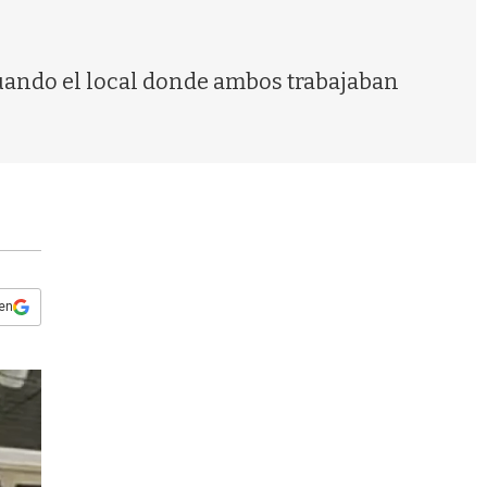
s
q
u
e
cuando el local donde ambos trabajaban
d
a
 en