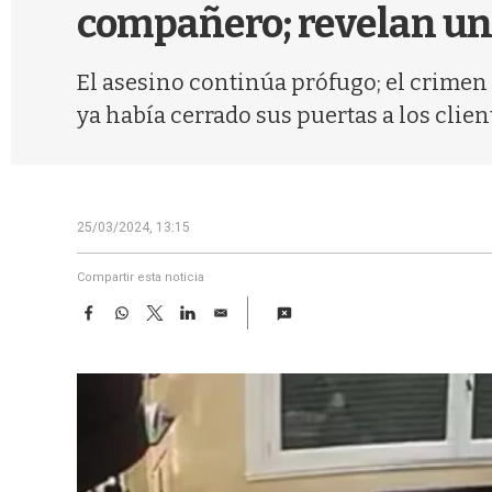
compañero; revelan un 
El asesino continúa prófugo; el crimen
ya había cerrado sus puertas a los clien
25/03/2024, 13:15
Compartir esta noticia
F
W
T
L
E
a
h
w
i
m
c
a
i
n
a
e
t
t
k
i
b
s
t
e
l
o
A
e
d
o
p
r
I
k
p
n