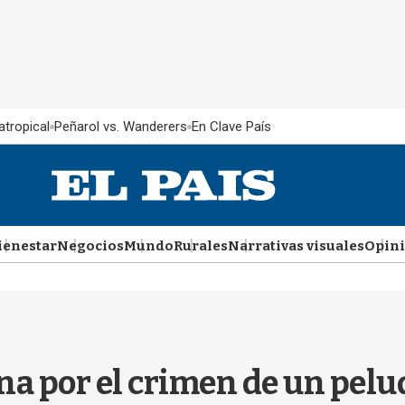
atropical
Peñarol vs. Wanderers
En Clave País
ienestar
Negocios
Mundo
Rurales
Narrativas visuales
Opin
a por el crimen de un pelu