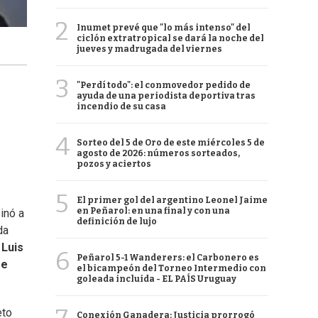
2
Inumet prevé que "lo más intenso" del
ciclón extratropical se dará la noche del
jueves y madrugada del viernes
3
"Perdí todo": el conmovedor pedido de
ayuda de una periodista deportiva tras
incendio de su casa
4
Sorteo del 5 de Oro de este miércoles 5 de
agosto de 2026: números sorteados,
pozos y aciertos
5
El primer gol del argentino Leonel Jaime
en Peñarol: en una final y con una
inó a
definición de lujo
da
,
Luis
6
Peñarol 5-1 Wanderers: el Carbonero es
re
el bicampeón del Torneo Intermedio con
goleada incluida - EL PAÍS Uruguay
eto
Conexión Ganadera: Justicia prorrogó