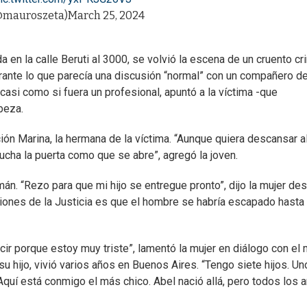
(@mauroszeta)
March 25, 2024
da en la calle Beruti al 3000, se volvió la escena de un cruento c
rante lo que parecía una discusión “normal” con un compañero d
 casi como si fuera un profesional, apuntó a la víctima -que
beza.
ión Marina, la hermana de la víctima. “Aunque quiera descansar a
cha la puerta como que se abre”, agregó la joven.
án. “Rezo para que mi hijo se entregue pronto”, dijo la mujer de
ciones de la Justicia es que el hombre se habría escapado hasta
cir porque estoy muy triste”, lamentó la mujer en diálogo con el
su hijo, vivió varios años en Buenos Aires. “Tengo siete hijos. Un
Aquí está conmigo el más chico. Abel nació allá, pero todos los 