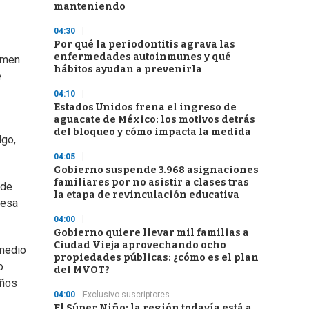
manteniendo
04:30
Por qué la periodontitis agrava las
enfermedades autoinmunes y qué
rimen
hábitos ayudan a prevenirla
e
04:10
Estados Unidos frena el ingreso de
aguacate de México: los motivos detrás
del bloqueo y cómo impacta la medida
lgo,
04:05
Gobierno suspende 3.968 asignaciones
familiares por no asistir a clases tras
sde
la etapa de revinculación educativa
 esa
04:00
Gobierno quiere llevar mil familias a
Ciudad Vieja aprovechando ocho
 medio
propiedades públicas: ¿cómo es el plan
o
del MVOT?
años
04:00
Exclusivo suscriptores
El Súper Niño: la región todavía está a