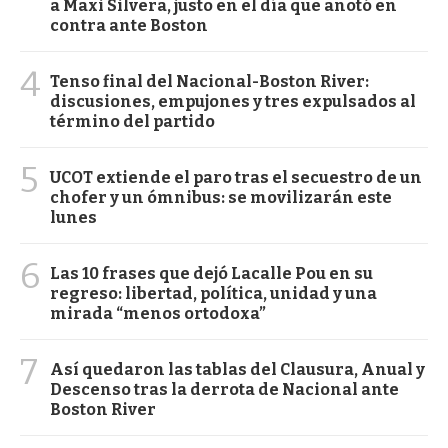
a Maxi Silvera, justo en el día que anotó en
contra ante Boston
4
Tenso final del Nacional-Boston River:
discusiones, empujones y tres expulsados al
término del partido
5
UCOT extiende el paro tras el secuestro de un
chofer y un ómnibus: se movilizarán este
lunes
6
Las 10 frases que dejó Lacalle Pou en su
regreso: libertad, política, unidad y una
mirada “menos ortodoxa”
7
Así quedaron las tablas del Clausura, Anual y
Descenso tras la derrota de Nacional ante
Boston River