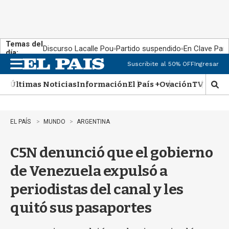
Temas del
Discurso Lacalle Pou
Partido suspendido
En Clave País
día:
Suscribite al 50% OFF
Ingresar
M
e
Últimas Noticias
Información
El País +
Ovación
TV Show
n
M
u
o
s
t
EL PAÍS
MUNDO
ARGENTINA
r
a
C5N denunció que el gobierno
r
b
de Venezuela expulsó a
�
s
periodistas del canal y les
q
u
quitó sus pasaportes
e
d