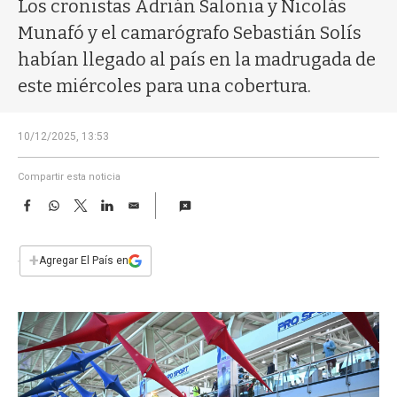
a
Los cronistas Adrián Salonia y Nicolás
Munafó y el camarógrafo Sebastián Solís
habían llegado al país en la madrugada de
este miércoles para una cobertura.
10/12/2025, 13:53
Compartir esta noticia
F
W
T
L
E
a
h
w
i
m
c
a
i
n
a
e
t
t
k
i
+
Agregar El País en
b
s
t
e
l
o
A
e
d
o
p
r
I
k
p
n