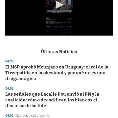
0
s
e
c
Últimas Noticias
o
n
04:30
d
El MSP aprobó Mounjaro en Uruguay: el rol de la
s
o
Tirzepatida en la obesidad y por qué no es una
f
droga mágica
3
3
s
04:02
e
Las señales que Lacalle Pou envió al PN y la
c
coalición: cómo decodifican los blancos el
o
n
discurso de su líder
d
s
04:00
Exclusivo suscriptores